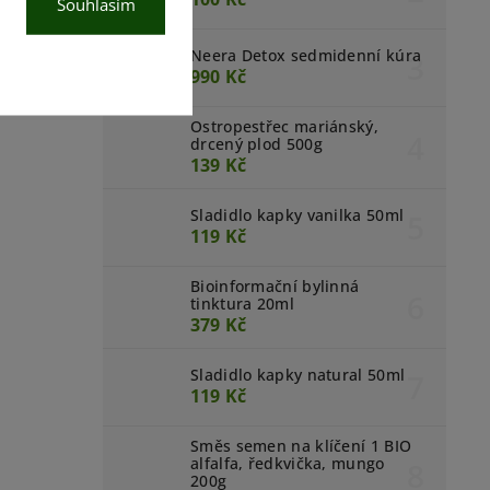
Souhlasím
Neera Detox sedmidenní kúra
990 Kč
Ostropestřec mariánský,
drcený plod 500g
139 Kč
Sladidlo kapky vanilka 50ml
119 Kč
Bioinformační bylinná
tinktura 20ml
379 Kč
Sladidlo kapky natural 50ml
119 Kč
Směs semen na klíčení 1 BIO
alfalfa, ředkvička, mungo
200g