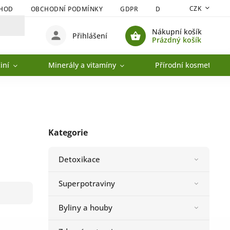
CZK
CHOD
OBCHODNÍ PODMÍNKY
GDPR
DOPRAVA A PLATBA
Nákupní košík
Přihlášení
Prázdný košík
iní
Minerály a vitamíny
Přírodní kosmetika
Kategorie
Detoxikace
Superpotraviny
Byliny a houby