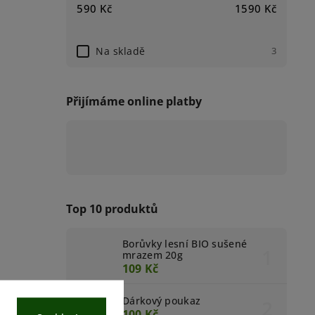
590
Kč
1590
Kč
Na skladě
3
Přijímáme online platby
Top 10 produktů
Borůvky lesní BIO sušené
mrazem 20g
109 Kč
Dárkový poukaz
100 Kč