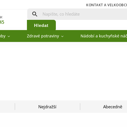
KONTAKT A VELKOOB
a:
45
Hledat
uby
Zdravé potraviny
Nádobí a kuchyňské náč
Nejdražší
Abecedně