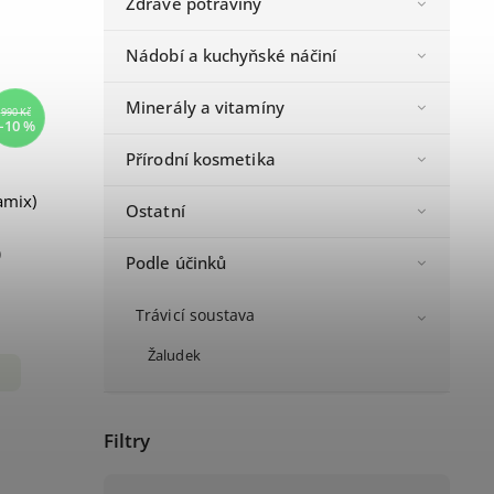
Zdravé potraviny
Nádobí a kuchyňské náčiní
Minerály a vitamíny
990 Kč
–10 %
Přírodní kosmetika
amix)
Ostatní
)
Podle účinků
Trávicí soustava
Žaludek
Filtry