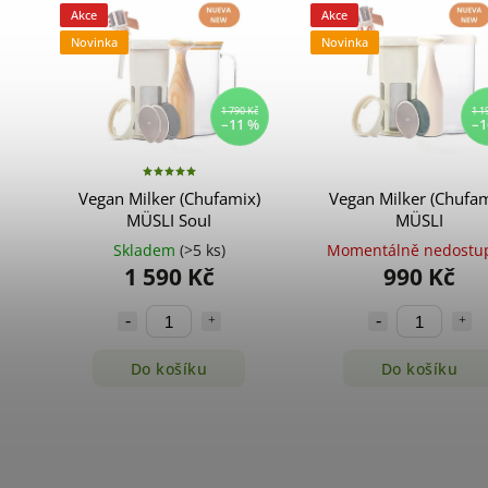
Akce
Akce
Novinka
Novinka
1 790 Kč
1 1
–11 %
–1
Vegan Milker (Chufamix)
Vegan Milker (Chufam
MÜSLI SouI
MÜSLI
Skladem
(>5 ks)
Momentálně nedostu
1 590 Kč
990 Kč
Do košíku
Do košíku