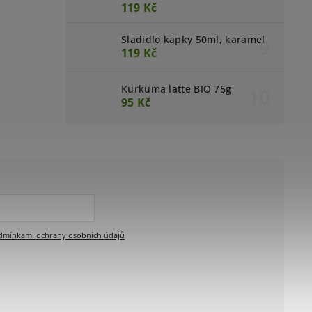
119 Kč
Sladidlo kapky 50ml, karamel
119 Kč
Kurkuma latte BIO 75g
95 Kč
dmínkami ochrany osobních údajů