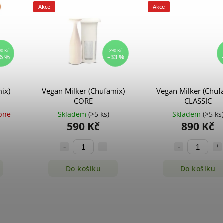
Akce
Akce
90 Kč
890 Kč
6 %
–33 %
ix)
Vegan Milker (Chufamix)
Vegan Milker (Chuf
CORE
CLASSIC
pné
Skladem
(>5 ks)
Skladem
(>5 ks
590 Kč
890 Kč
Do košíku
Do košíku