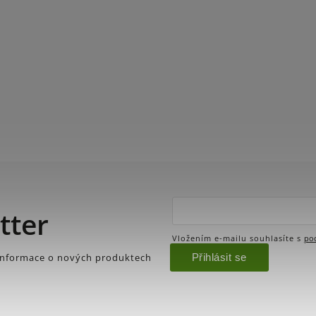
tter
Vložením e-mailu souhlasíte s
po
Přihlásit se
 informace o nových produktech