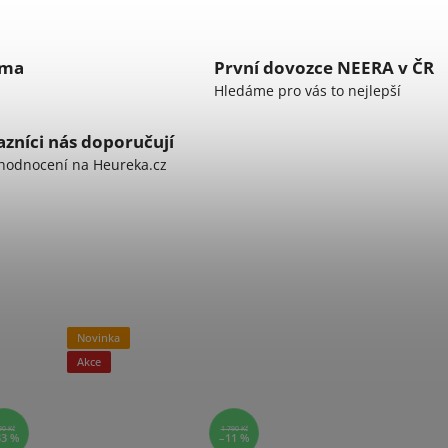
rma
První dovozce NEERA v ČR
Hledáme pro vás to nejlepší
zníci nás doporučují
hodnocení na Heureka.cz
Novinka
Akce
90 Kč
1 790 Kč
33 %
–11 %