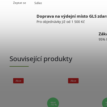
Zeptat se
Sdílet
Doprava na výdejní místo GLS zda
Pro objednávky již od 1 500 Kč
Záka
95% 
Související produkty
Akce
Akce
990 Kč
8
–10 %
–