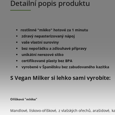
Detailní popis produktu
rostlinné "mléko" hotové za 1 minutu
zdravý nepasterizovaný nápoj
vaše vlastní suroviny
bez nepořádku a zdlouhavé přípravy
unikátní nerezové sítko
certifikované plasty bez BPA
vyrobené v Španělsku bez zabudovaného kazítka
S Vegan Milker si lehko sami vyrobíte:
'
Oříšková "mléka"
Mandlové, lískovo-oříškové, z vlašských ořechů, arašidové, k