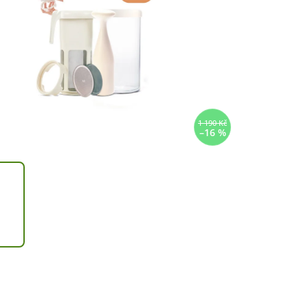
1 190 Kč
–16 %