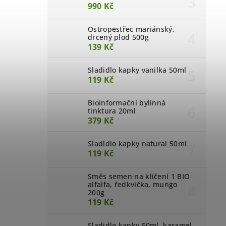
990 Kč
Ostropestřec mariánský,
drcený plod 500g
139 Kč
Sladidlo kapky vanilka 50ml
119 Kč
Bioinformační bylinná
tinktura 20ml
379 Kč
Sladidlo kapky natural 50ml
119 Kč
Směs semen na klíčení 1 BIO
alfalfa, ředkvička, mungo
200g
119 Kč
Sladidlo kapky 50ml, karamel