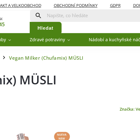
AKT A VELKOOBCHOD
OBCHODNÍ PODMÍNKY
GDPR
DOP
a:
45
Hledat
uby
Zdravé potraviny
Nádobí a kuchyňské náč
Vegan Milker (Chufamix) MÜSLI
/
ix) MÜSLI
Značka:
V