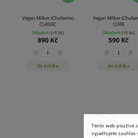
Vegan Milker (Chufamix)
Vegan Milker (Chufam
CLASSIC
CORE
Skladem
(>5 ks)
Skladem
(>5 ks)
890 Kč
590 Kč
Do košíku
Do košíku
Tento web používá 
vyjadřujete souhlas 