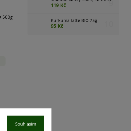
119 Kč
O 500g
Kurkuma latte BIO 75g
95 Kč
Souhlasím