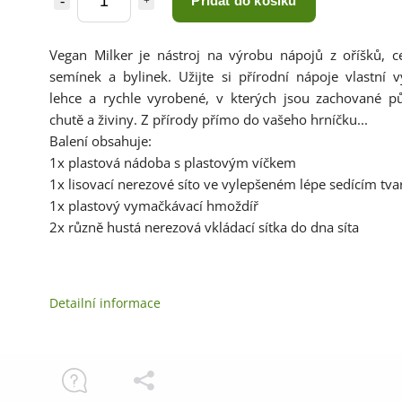
Přidat do košíku
Vegan Milker je nástroj na výrobu nápojů z oříšků, cer
semínek a bylinek. Užijte si přírodní nápoje vlastní v
lehce a rychle vyrobené, v kterých jsou zachované p
chutě a živiny. Z přírody přímo do vašeho hrníčku...
Balení obsahuje:
1x plastová nádoba s plastovým víčkem
1x lisovací nerezové síto ve vylepšeném lépe sedícím tva
1x plastový vymačkávací hmoždíř
2x různě hustá nerezová vkládací sítka do dna síta
Detailní informace