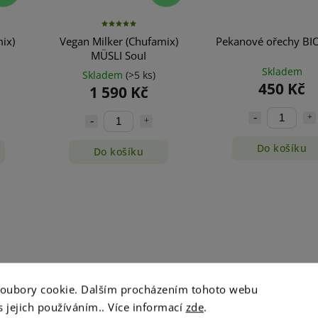
ix)
Vegan Milker (Chufamix)
Pekanové ořechy BI
MÜSLI SouI
Skladem
Skladem
(>5 ks)
450 Kč
1 590 Kč
Do košíku
Do košíku
soubory cookie. Dalším procházením tohoto webu
s jejich používáním.. Více informací
zde
.