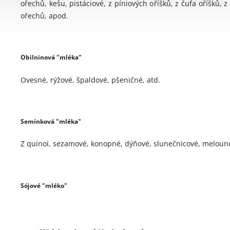
ořechů, kešu, pistáciové, z píniových oříšků, z čufa oříšků
ořechů, apod.
'
Obilninová "mléka"
Ovesné, rýžové, špaldové, pšeničné, atd.
'
Semínková "mléka"
Z quinoi, sezamové, konopné, dýňové, slunečnicové, melouno
'
Sójové "mléko"
'