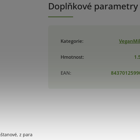
Doplňkové parametry
Kategorie
:
VeganMil
Hmotnost
:
1.
EAN
:
8437012599
aštanové, z para