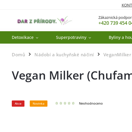
KONT
Zákaznická podpor
+420 739 454 0
Detoxikace
Superpotraviny
Byliny a ho
Domů
Nádobí a kuchyňské náčiní
VeganMilker
/
/
Vegan Milker (Chufam
Neohodnoceno
Akce
Novinka