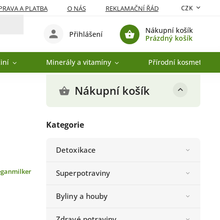
RAVA A PLATBA
O NÁS
REKLAMAČNÍ ŘÁD
CZK
Nákupní košík
Přihlášení
Prázdný košík
iní
Minerály a vitamíny
Přírodní kosmetika
Nákupní košík
Kategorie
Detoxikace
eganmilker
Superpotraviny
Byliny a houby
Zdravé potraviny