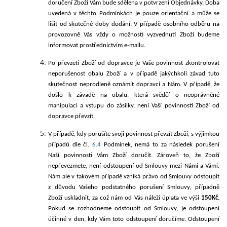
doručení Zboží Vám bude sdělena v potvrzení Objednávky. Doba
uvedená v těchto Podmínkách je pouze orientační a může se
lišit od skutečné doby dodání. V případě osobního odběru na
provozovně Vás vždy o možnosti vyzvednutí Zboží budeme
informovat prostřednictvím e-mailu.
Po převzetí Zboží od dopravce je Vaše povinnost zkontrolovat
neporušenost obalu Zboží a v případě jakýchkoli závad tuto
skutečnost neprodleně oznámit dopravci a Nám. V případě, že
došlo k závadě na obalu, která svědčí o neoprávněné
manipulaci a vstupu do zásilky, není Vaší povinností Zboží od
dopravce převzít.
V případě, kdy porušíte svoji povinnost převzít Zboží, s výjimkou
případů dle čl.
6.4
Podmínek, nemá to za následek porušení
Naší povinnosti Vám Zboží doručit. Zároveň to, že Zboží
nepřevezmete, není odstoupení od Smlouvy mezi Námi a Vámi.
Nám ale v takovém případě vzniká právo od Smlouvy odstoupit
z důvodu Vašeho podstatného porušení Smlouvy, případně
Zboží uskladnit, za což nám od Vás náleží úplata ve výši
150Kč
.
Pokud se rozhodneme odstoupit od Smlouvy, je odstoupení
účinné v den, kdy Vám toto odstoupení doručíme. Odstoupení