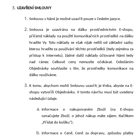
UZAVŘENÍ SMLOUVY
Smlouvu s Námi je možné uzavřít pouze
v českém jazyce.
Smlouva je uzavírána na dálku prostřednictvím E-shopu,
přičemž náklady na použití komunikačních prostředků na dálku
hradíte Vy. Tyto náklady se však nijak neliší od základní sazby,
kterou hradíte za používání těchto prostředků (tedy zejména za
přístup k internetu), žádné další náklady účtované Námi tedy
nad rámec Celkové ceny nemusíte očekávat. Odesláním
Objednávky souhlasíte s tím, že prostředky komunikace na
dálku využíváme.
K tomu, abychom mohli Smlouvu uzavřít, je třeba, abyste na E-
shopu vytvořili Objednávku. V tomto návrhu musí být uvedeny
následující údaje:
Informace o nakupovaném Zboží (na E-shopu
označujete Zboží, o jehož nákup máte zájem, tlačítkem
„Přidat do košíku“
);
Informace o Ceně, Ceně za dopravu, způsobu platby