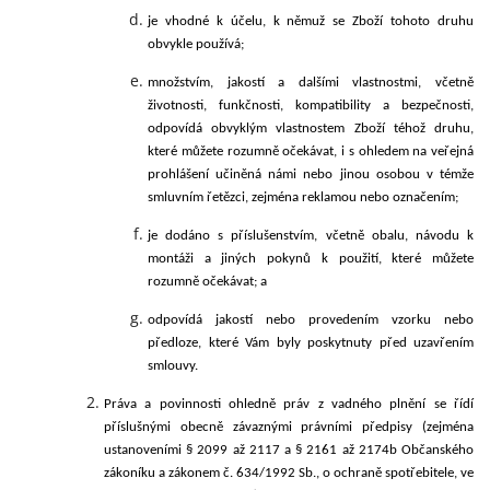
je vhodné k účelu, k němuž se Zboží tohoto druhu
obvykle používá;
množstvím, jakostí a dalšími vlastnostmi, včetně
životnosti, funkčnosti, kompatibility a bezpečnosti,
odpovídá obvyklým vlastnostem Zboží téhož druhu,
které můžete rozumně očekávat, i s ohledem na veřejná
prohlášení učiněná námi nebo jinou osobou v témže
smluvním řetězci, zejména reklamou nebo označením;
je dodáno s příslušenstvím, včetně obalu, návodu k
montáži a jiných pokynů k použití, které můžete
rozumně očekávat; a
odpovídá jakostí nebo provedením vzorku nebo
předloze, které Vám byly poskytnuty před uzavřením
smlouvy.
Práva a povinnosti ohledně práv z vadného plnění se řídí
příslušnými obecně závaznými právními předpisy (zejména
ustanoveními § 2099 až 2117 a § 2161 až 2174b Občanského
zákoníku a zákonem č. 634/
1992 Sb., o ochraně spotřebitele, ve