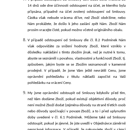
14 dnů ode dne účinnosti odstoupení na účet, ze kterého byla
připsána, případně na účet zvolený odstoupení od Smlouvy.
Částka však nebude vrácena dříve, než Zboží obdržíme, nebo
Nám prokážete, že došlo k jeho zaslání zpět Nám. Zboží Nám
prosím vracejte čisté, pokud možno včetně originálního obalu.
V případě odstoupení od Smlouvy dle čl.
8.2
Podmínek Nám
však odpovídáte za snížení hodnoty Zboží, které vzniklo v
důsledku nakládání s tímto zbožím jinak, než je nutné k tomu,
abyste se seznámili s povahou, vlastnostmi a funkčností Zboží, tj.
způsobem, jakým byste se se Zbožím seznamovali v kamenné
prodejně.
V případě, že jsme Vám ještě nevrátili Cenu, jsme
oprávněni pohledávku z titulu nákladů započíst na Vaši
pohledávku na vrácení Ceny.
My jsme oprávněni odstoupit od Smlouvy kdykoliv před tím,
než Vám dodáme Zboží, pokud existují objektivní důvody, proč
není možné Zboží dodat (zejména důvody na straně třetích osob
nebo důvody spočívající v povaze Zboží), a to i před uplynutím
doby uvedené v čl.
6.1
Podmínek. Můžeme také od Smlouvy
odstoupit, pokud je zjevné, že jste uvedli v Objednávce záměrně
nesprávné informace. V případě, že nakupujete zboží v rámci