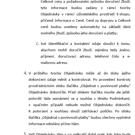
Celkové ceny a požadovaném způsobu doručení Zboží;
tyto informace budou zadány v rámci tvorby
Objednávky v rámci uživatelského prostředí E-shopu,
přičemž informace o Ceně, Ceně za dopravu a Celkové
ceně budou uvedeny automaticky na
základě Vámi
zvolného Zboží, způsobu jeho doručení a platby;
Své identifikační a kontaktní údaje sloužící k tomu,
abychom mohli doručit Zboží, zejména tedy jméno,
příjmení, doručovací adresu, telefonní číslo a e-
mailovou adresu.
V průběhu tvorby Objednávky může až do doby jejího
dokončení údaje měnit a kontrolovat. Po provedení kontroly
prostřednictvím stisku tlačítka „
Objednat s povinností platby“
Objednávku dokončíte. Před stiskem tlačítka musíte ale ještě
potvrdit Vaše seznámení se a souhlas s těmito Podmínkami,
v opačném případě nebude možné Objednávku dokončit.
K
potvrzení a souhlasu slouží zatrhávací políčko
. Po stisku
tlačítka „
Objednat s povinností platby“
budou všechny vyplněné
informace odeslány přímo Nám.
Vaši Objednávku Vám v co nejkratší době poté, kdy Nám bude