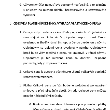
Uživatelský účet nemusí být dostupný nepřetržitě, a to zejména
s ohledem na nutnou údržbu hardwarového a softwarového
vybavení.
CENOVÉ
A PLATEBNÍ PODMÍNKY, VÝHRADA VLASTNICKÉHO PRÁVA
Cena je vždy uvedena v rámci E-shopu, v návrhu Objednávky a
samozřejmě ve Smlouvě. V případě rozporu mezi Cenou
uvedenou u Zboží v rámci E-shopu a Cenou uvedenou v návrhu
Objednávky se uplatní Cena uvedená v návrhu Objednávky,
která bude vždy totožná s cenou ve Smlouvě. V rámci návrhu
Objednávky je též uvedena Cena za dopravu, případně
podmínky, kdy je doprava zdarma.
Celková cena je uvedena včetně DPH včetně veškerých poplatků
stanovených zákonem.
Platbu Celkové ceny po Vás budeme požadovat po uzavření
Smlouvy a před předáním Zboží. Úhradu Celkové ceny můžete
provést následujícími
způsoby:
Bankovním převodem. Informace pro provedení platby
Vám zašleme v rámci potvrzení Objednávky. V případě