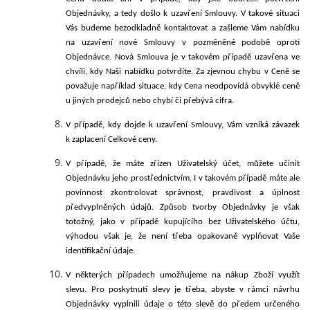
Objednávky, a tedy došlo k uzavření Smlouvy. V takové situaci
Vás budeme bezodkladně kontaktovat a zašleme Vám nabídku
na uzavření nové Smlouvy v pozměněné podobě oproti
Objednávce. Nová Smlouva je v takovém případě uzavřena ve
chvíli, kdy Naši nabídku potvrdíte. Za zjevnou chybu v Ceně se
považuje například situace, kdy Cena neodpovídá obvyklé ceně
u jiných prodejců nebo chybí či přebývá cifra.
V případě, kdy dojde k uzavření Smlouvy, Vám vzniká závazek
k zaplacení Celkové ceny.
V
případě, že máte zřízen
Uživatelský účet
, můžete učinit
Objednávku jeho prostřednictvím. I v takovém případě máte ale
povinnost zkontrolovat správnost, pravdivost a úplnost
předvyplněných údajů. Způsob tvorby Objednávky je však
totožný, jako v případě kupujícího bez Uživatelského účtu,
výhodou však je, že není třeba opakovaně vyplňovat Vaše
identifikační údaje.
V
některých případech umožňujeme na nákup Zboží využít
slevu. Pro poskytnutí slevy je třeba, abyste v rámci návrhu
Objednávky vyplnili údaje o této slevě do předem určeného