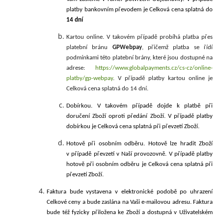
platby bankovním převodem je Celková cena splatná do
14 dní
Kartou online. V takovém případě probíhá platba přes
platební bránu
GPWebpay
, přičemž platba se řídí
podmínkami této platební brány, které jsou dostupné na
adrese:
https://www.globalpayments.cz/cs-cz/online-
platby/gp-webpay
.
V případě platby kartou online je
Celková cena splatná do 14 dní.
Dobírkou.
V takovém případě dojde k platbě při
doručení Zboží oproti předání Zboží. V případě platby
dobírkou je Celková cena splatná při převzetí Zboží.
Hotově při osobním odběru. Hotově lze hradit Zboží
v případě převzetí v Naší provozovně. V případě platby
hotově při osobním odběru je Celková cena splatná při
převzetí Zboží.
Faktura bude vystavena v elektronické podobě po uhrazení
Celkové ceny a bude zaslána na Vaši e-mailovou adresu. Faktura
bude též fyzicky přiložena ke Zboží a dostupná v Uživatelském