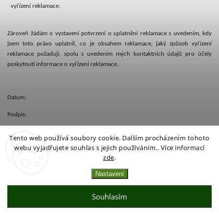
vyřízení reklamace:
Zároveň žádám o vystavení potvrzení o uplatnění reklamace s uvedením, kdy
jsem toto právo uplatnil, co je obsahem reklamace, jaký způsob vyřízení
reklamace požaduji, spolu s uvedením mých kontaktních údajů pro účely
poskytnutí informace o vyřízení reklamace.
Datum:
Podpis:
Příloha č. 2 - Formulář pro odstoupení od Smlouvy
Tento web používá soubory cookie. Dalším procházením tohoto
webu vyjadřujete souhlas s jejich používáním.. Více informací
Adresát:
[BUDE DOPLNĚNO]
.
zde
.
Tímto prohlašuji, že odstupuji od Smlouvy:
Nastavení
Datum uzavření Smlouvy:
Souhlasím