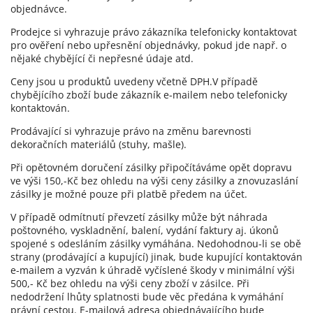
objednávce.
Prodejce si vyhrazuje právo zákazníka telefonicky kontaktovat
pro ověření nebo upřesnění objednávky, pokud jde např. o
nějaké chybějící či nepřesné údaje atd.
Ceny jsou u produktů uvedeny včetně DPH.V případě
chybějícího zboží bude zákazník e-mailem nebo telefonicky
kontaktován.
Prodávající si vyhrazuje právo na změnu barevnosti
dekoračních materiálů (stuhy, mašle).
Při opětovném doručení zásilky připočítáváme opět dopravu
ve výši 150,-Kč bez ohledu na výši ceny zásilky a znovuzaslání
zásilky je možné pouze při platbě předem na účet.
V případě odmítnutí převzetí zásilky může být náhrada
poštovného, vyskladnění, balení, vydání faktury aj. úkonů
spojené s odesláním zásilky vymáhána. Nedohodnou-li se obě
strany (prodávající a kupující) jinak, bude kupující kontaktován
e-mailem a vyzván k úhradě vyčíslené škody v minimální výši
500,- Kč bez ohledu na výši ceny zboží v zásilce. Při
nedodržení lhůty splatnosti bude věc předána k vymáhání
právní cestou. E-mailová adresa objednávajícího bude