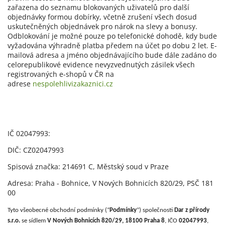
zařazena do seznamu blokovaných uživatelů pro další
objednávky formou dobírky, včetně zrušení všech dosud
uskutečněných objednávek pro nárok na slevy a bonusy.
Odblokování je možné pouze po telefonické dohodě, kdy bude
vyžadována výhradně platba předem na účet po dobu 2 let. E-
mailová adresa a jméno objednávajícího bude dále zadáno do
celorepublikové evidence nevyzvednutých zásilek všech
registrovaných e-shopů v ČR na
adrese
nespolehlivizakaznici.cz
IČ 02047993:
DIČ: CZ02047993
Spisová značka: 214691 C, Městský soud v Praze
Adresa: Praha - Bohnice, V Nových Bohnicích 820/29, PSČ 181
00
Tyto všeobecné obchodní podmínky (“
Podmínky
”) společnosti
Dar z přírody
s.r.o.
se sídlem
V Nových Bohnicích 820/29, 18100 Praha 8
, IČO
02047993
,