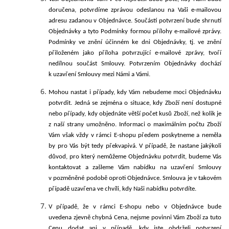
doručena, potvrdíme zprávou odeslanou na Vaši e-mailovou
adresu zadanou v Objednávce. Součástí potvrzení bude shrnutí
Objednávky a tyto Podmínky formou přílohy e-mailové zprávy.
Podmínky ve znění účinném ke dni Objednávky, tj. ve znění
přiloženém jako příloha potvrzující e-mailové zprávy, tvoří
nedílnou součást Smlouvy.
Potvrzením Objednávky dochází
k uzavření Smlouvy mezi Námi a Vámi.
Mohou nastat i případy, kdy Vám nebudeme moci Objednávku
potvrdit. Jedná se zejména o situace, kdy Zboží není dostupné
nebo případy, kdy objednáte větší počet kusů Zboží, než kolik je
z naší strany umožněno. Informaci o maximálním počtu Zboží
Vám však vždy v rámci E-shopu předem poskytneme a neměla
by pro Vás být tedy překvapivá. V případě, že nastane jakýkoli
důvod, pro který nemůžeme Objednávku potvrdit, budeme Vás
kontaktovat a zašleme Vám nabídku na uzavření Smlouvy
v pozměněné podobě oproti Objednávce. Smlouva je v takovém
případě uzavřena ve chvíli, kdy Naši nabídku
potvrdíte.
V případě, že v rámci E-shopu
nebo v Objednávce bude
uvedena zjevně chybná Cena, nejsme povinni Vám Zboží za tuto
Cenu dodat ani v případě, kdy jste obdrželi potvrzení