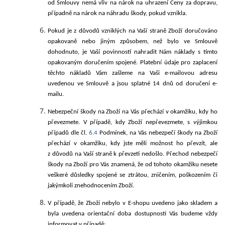
od Smlouvy nemá vliv na nárok na uhrazení Ceny za dopravu,
případně na nárok na náhradu škody, pokud vznikla.
Pokud je z důvodů vzniklých na Vaší straně Zboží doručováno
opakovaně nebo jiným způsobem, než bylo ve Smlouvě
dohodnuto, je Vaší povinností nahradit Nám náklady s tímto
opakovaným doručením spojené. Platební údaje pro zaplacení
těchto nákladů Vám zašleme na Vaši e-mailovou adresu
uvedenou ve Smlouvě a jsou splatné 14 dnů od doručení e-
mailu.
Nebezpeční škody na Zboží na Vás přechází v okamžiku, kdy ho
převezmete. V případě, kdy Zboží nepřevezmete, s výjimkou
případů dle čl.
6.4
Podmínek, na Vás nebezpečí škody na Zboží
přechází v okamžiku, kdy jste měli možnost ho převzít, ale
z důvodů na Vaší straně k převzetí nedošlo. Přechod nebezpečí
škody na Zboží pro Vás znamená, že od tohoto okamžiku nesete
veškeré důsledky spojené se ztrátou, zničením, poškozením či
jakýmkoli znehodnocením Zboží.
V případě, že Zboží nebylo v E-shopu uvedeno jako skladem a
byla uvedena orientační doba dostupnosti Vás budeme vždy
informovat v případě: