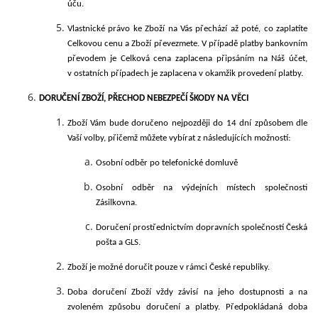
úču.
Vlastnické právo ke Zboží na Vás přechází až poté, co zaplatíte
Celkovou cenu a Zboží převezmete. V případě platby bankovním
převodem je Celková cena zaplacena připsáním na Náš účet,
v ostatních případech je zaplacena v okamžik provedení platby.
DORUČENÍ
ZBOŽÍ, PŘECHOD NEBEZPEČÍ ŠKODY NA VĚCI
Zboží Vám bude doručeno nejpozději do 14
d
ní způsobem dle
Vaší volby, přičemž můžete vybírat z následujících
možností:
Osobní odběr po telefonické domluvě
Osobní odběr na výdejních místech společnosti
Zásilkovna.
Doručení prostřednictvím dopravních společností
Česká
pošta a GLS.
Zboží je možné doručit pouze v rámci České
republiky.
Doba doručení Zboží vždy závisí na jeho dostupnosti a na
zvoleném způsobu doručení a platby. Předpokládaná doba