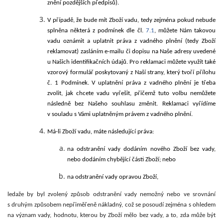
znění pozdějších předpisů).
V případě, že
bude mít Zboží vadu, tedy zejména pokud nebude
splněna některá z podmínek dle čl.
7.1
, můžete Nám takovou
vadu oznámit a uplatnit práva z vadného plnění (tedy Zboží
reklamovat) zasláním e-mailu či dopisu na Naše adresy uvedené
u Našich identifikačních údajů
. Pro reklamaci můžete využít také
vzorový formulář poskytovaný z Naší strany, který
tvoří přílohu
č. 1
Podmínek. V uplatnění práva z vadného plnění je třeba
zvolit, jak chcete vadu vyřešit, přičemž tuto volbu nemůžete
následně bez Našeho souhlasu změnit. Reklamaci vyřídíme
v souladu s Vámi uplatněným právem z vadného plnění.
Má-li Zboží vadu, máte následující práva:
na odstranění vady dodáním nového Zboží bez vady,
nebo dodáním chybějící části Zboží; nebo
na odstranění vady opravou Zboží,
ledaže by byl zvolený způsob odstranění vady nemožný nebo ve srovnání
s druhým způsobem nepřiměřeně nákladný, což se posoudí zejména s ohledem
na význam vady, hodnotu, kterou by Zboží mělo bez vady, a to, zda může být