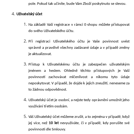
pole. Pokud tak učiníte, bude Vám Zboží poskytnuto se slevou.
Uživatelský
účet
Na základě Vaší registrace v rámci E-shopu můžete přistupovat
do svého Uživatelského účtu.
Při registraci Uživatelského účtu je Vaše povinnost uvést
správně a pravdivě všechny zadávané údaje a
v případě změny
je aktualizovat.
Přístup k Uživatelskému účtu je zabezpečen uživatelským
jménem a heslem. Ohledně těchto přístupových je Vaší
povinností zachovávat mlčenlivost a nikomu tyto údaje
neposkytovat. V případě, že dojde k jejich zneužití, neneseme za
to žádnou odpovědnost.
Uživatelský účet je osobní, a nejste tedy oprávněni umožnit jeho
využívání třetím osobám.
Váš Uživatelský
účet můžeme zrušit, a to zejména v případě, když
jej více, než
10 let
nevyužíváte, či v případě, kdy porušíte své
povinnosti dle Smlouvy.