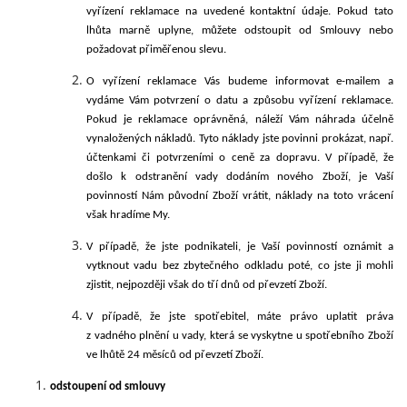
vyřízení reklamace na uvedené kontaktní údaje. Pokud tato
lhůta marně uplyne, můžete odstoupit od Smlouvy nebo
požadovat přiměřenou slevu.
O vyřízení reklamace Vás budeme informovat e-mailem a
vydáme Vám potvrzení o datu a způsobu vyřízení reklamace.
Pokud je reklamace oprávněná, náleží Vám náhrada účelně
vynaložených nákladů. Tyto náklady jste povinni prokázat, např.
účtenkami či potvrzeními o ceně za dopravu. V případě, že
došlo k odstranění vady dodáním nového Zboží, je Vaší
povinností Nám původní Zboží vrátit, náklady na toto vrácení
však hradíme My.
V případě, že jste podnikateli, je Vaší povinností oznámit a
vytknout vadu bez zbytečného odkladu poté, co jste ji mohli
zjistit, nejpozději však do tří dnů od převzetí Zboží.
V případě, že jste spotřebitel, máte právo uplatit práva
z vadného plnění u vady, která se vyskytne u spotřebního Zboží
ve lhůtě 24 měsíců od převzetí Zboží.
odstoupení od smlouvy