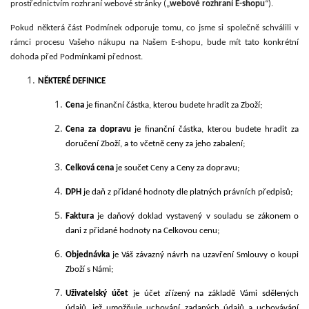
prostřednictvím rozhraní webové stránky („
webové rozhraní E-shopu
“).
Pokud některá část Podmínek odporuje tomu, co jsme si společně schválili v
rámci procesu Vašeho nákupu na Našem E-shopu, bude mít tato konkrétní
dohoda před Podmínkami přednost.
NĚKTERÉ DEFINICE
Cena
je finanční částka, kterou budete hradit za Zboží;
Cena za dopravu
je finanční částka, kterou budete hradit za
doručení Zboží, a to včetně ceny za jeho zabalení;
Celková cena
je součet Ceny a Ceny za dopravu;
DPH
je daň z přidané hodnoty dle platných právních předpisů;
Faktura
je daňový doklad vystavený v souladu se zákonem o
dani z přidané hodnoty na Celkovou cenu;
Objednávka
je Váš závazný návrh na uzavření Smlouvy o koupi
Zboží s Námi;
Uživatelský účet
je účet zřízený na základě Vámi sdělených
údajů, jež umožňuje uchování zadaných údajů a uchovávání