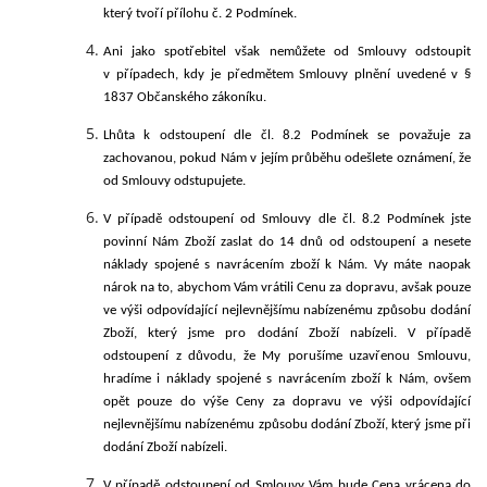
který tvoří
přílohu č. 2 Podmínek
.
Ani
jako spotřebitel však nemůžete od Smlouvy odstoupit
v případech, kdy je předmětem Smlouvy plnění uvedené v §
1837 Občanského zákoníku.
Lhůta k odstoupení dle čl.
8.2
Podmínek se považuje za
zachovanou, pokud Nám v jejím průběhu odešlete oznámení, že
od Smlouvy odstupujete.
V případě odstoupení od Smlouvy dle čl.
8.2
Podmínek jste
povinní Nám Zboží zaslat do 14 dnů od odstoupení a nesete
náklady spojené s navrácením zboží k Nám. Vy máte naopak
nárok na to, abychom Vám vrátili Cenu za dopravu, avšak pouze
ve výši odpovídající nejlevnějšímu nabízenému způsobu dodání
Zboží, který jsme pro dodání Zboží nabízeli. V případě
odstoupení z důvodu, že My porušíme uzavřenou Smlouvu,
hradíme i náklady spojené s navrácením zboží k Nám, ovšem
opět pouze do výše Ceny za dopravu ve výši odpovídající
nejlevnějšímu nabízenému způsobu dodání Zboží, který jsme při
dodání Zboží nabízeli.
V případě odstoupení od Smlouvy Vám bude Cena vrácena do