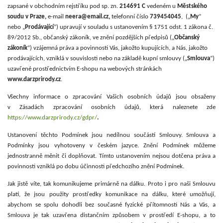
zapsané v obchodním rejstříku pod sp. zn.
214691 C
vedeném u
Městského
soudu v Praze
,
e
-mail
neera@email.cz
,
telefonní číslo
739454045
,
(„
My
”
nebo „
Prodávající
”) upravují v souladu s ustanovením § 1751 odst. 1 zákona č.
89/2012 Sb., občanský zákoník, ve znění pozdějších předpisů („
Občanský
zákoník
“) vzájemná práva a povinnosti Vás, jakožto kupujících, a Nás, jakožto
prodávajících, vzniklá v souvislosti nebo na základě kupní smlouvy („
Smlouva
“)
uzavřené prostřednictvím E-shopu na webových stránkách
www.darzprirody.cz
.
Všechny informace o zpracování Vašich osobních údajů jsou obsaženy
v Zásadách zpracování osobních údajů, která naleznete zde
https://www.darzprirody.cz/gdpr/
.
Ustanovení těchto Podmínek jsou nedílnou součástí Smlouvy. Smlouva a
Podmínky jsou vyhotoveny v českém jazyce. Znění Podmínek můžeme
jednostranně měnit či doplňovat. Tímto ustanovením nejsou dotčena práva a
povinnosti vzniklá po dobu účinnosti předchozího znění Podmínek.
Jak jistě víte, tak komunikujeme primárně na dálku. Proto i pro naši Smlouvu
platí, že jsou použity prostředky komunikace na dálku, které umožňují,
abychom se spolu dohodli bez současné fyzické přítomnosti Nás a Vás, a
Smlouva je tak uzavřena distančním způsobem v prostředí E-shopu, a to