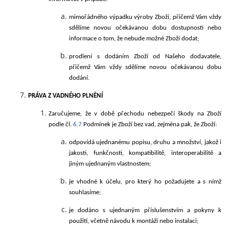
mimořádného výpadku výroby Zboží, přičemž Vám vždy
sdělíme novou očekávanou dobu dostupnosti nebo
informace o tom, že nebude možné Zboží dodat;
prodlení s dodáním Zboží od Našeho dodavatele,
přičemž Vám vždy sdělíme novou očekávanou dobu
dodání.
PRÁVA
Z VADNÉHO PLNĚNÍ
Zaručujeme, že v době přechodu nebezpečí škody na Zboží
podle čl.
6.7
Podmínek je Zboží bez vad, zejména pak, že Zboží:
odpovídá ujednanému popisu, druhu a množství, jakož i
jakosti, funkčnosti, kompatibilitě, interoperabilitě a
jiným ujednaným vlastnostem;
je vhodné k účelu, pro který ho požadujete a s nímž
souhlasíme;
je dodáno s ujednaným příslušenstvím a pokyny k
použití, včetně návodu k montáži nebo instalaci;