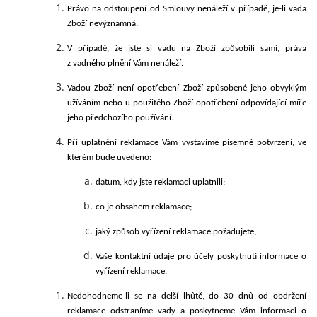
Právo na odstoupení od Smlouvy nenáleží v případě, je-li vada
Zboží nevýznamná.
V případě, že jste si vadu na Zboží způsobili sami, práva
z vadného plnění Vám nenáleží.
Vadou Zboží není opotřebení Zboží způsobené jeho obvyklým
užíváním nebo u použitého Zboží opotřebení odpovídající míře
jeho předchozího používání.
Při uplatnění reklamace Vám vystavíme písemné potvrzení, ve
kterém bude uvedeno:
datum, kdy jste reklamaci uplatnili;
co je obsahem reklamace;
jaký způsob vyřízení reklamace požadujete;
Vaše kontaktní údaje pro účely poskytnutí informace o
vyřízení reklamace.
Nedohodneme-li se na delší lhůtě, do 30 dnů od obdržení
reklamace odstraníme vady a poskytneme Vám informaci o