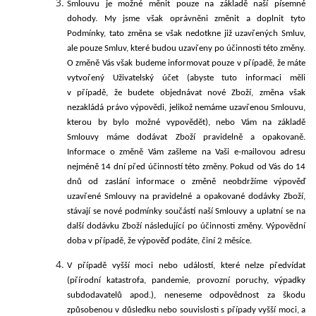
Smlouvu je
možné měnit pouze na základě naší písemné
dohody. My jsme však oprávněni změnit a doplnit tyto
Podmínky, tato změna se však nedotkne již uzavřených Smluv,
ale pouze Smluv, které budou uzavřeny po účinnosti této změny.
O
změně Vás však budeme informovat pouze v případě, že máte
vytvořený Uživatelský účet (abyste tuto informaci měli
v případě, že budete objednávat nové Zboží, změna však
nezakládá právo výpovědi, jelikož nemáme uzavřenou Smlouvu,
kterou by bylo možné vypovědět),
nebo Vám na základě
Smlouvy máme dodávat Zboží pravidelně a opakovaně.
Informace o změně Vám zašleme na Vaši e-mailovou adresu
nejméně 14 dní před účinností této změny. Pokud od Vás do 14
dnů od zaslání informace o změně neobdržíme výpověď
uzavřené Smlouvy na pravidelné a opakované dodávky Zboží,
stávají se nové podmínky součástí naší Smlouvy a uplatní se na
další dodávku Zboží následující po účinnosti změny. Výpovědní
doba v případě, že výpověď podáte, činí
2 měsíce
.
V případě vyšší moci nebo událostí, které nelze předvídat
(přírodní katastrofa, pandemie, provozní poruchy, výpadky
subdodavatelů apod.), neneseme odpovědnost za škodu
způsobenou v důsledku nebo souvislosti s případy vyšší moci, a