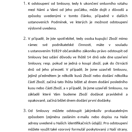
K odstoupení od Smlouvy, tedy k ukončení smluvního vztahu
mezi Námi a Vámi od jeho počátku, může dojít z důvodů a
způsoby uvedenými v tomto článku, případně v dalších
ustanoveních Podmínek, ve kterých je možnost odstoupení
výslovně uvedena.
V případě, že jste spotřebitel, tedy osoba kupující Zboží mimo
rámec své podnikatelské činnosti, máte v souladu
s ustanovením §1829 občanského zákoníku právo odstoupit od
Smlouvy bez udání důvodu ve lhůtě 14 dnů ode dne uzavření
Smlouvy, resp. pokud se jedná o koupi zboží, pak do čtrnácti
dnů od jeho převzetí. V případě, že jsme uzavřeli Smlouvu,
jejímž předmětem je několik kusů Zboží nebo dodání několika
částí Zboží, začíná tato lhůta běžet až dnem dodání posledního
kusu nebo části Zboží, a v případě, že jsme uzavřeli Smlouvu, na
základě které Vám budeme Zboží dodávat pravidelně a
opakovaně, začíná běžet dnem dodání první dodávky.
Od Smlouvy můžete odstoupit jakýmkoliv prokazatelným
způsobem (zejména zasláním e-mailu nebo dopisu na Naše
adresy uvedené u Našich identifikačních údajů). Pro odstoupení
můžete využít také vzorový formulář poskytovaný z Naší strany,