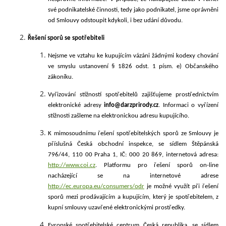
své podnikatelské činnosti, tedy jako podnikatel, jsme oprávněni
od Smlouvy odstoupit kdykoli, i bez udání důvodu.
Řešení sporů se spotřebiteli
Nejsme ve vztahu ke kupujícím vázáni žádnými kodexy chování
ve smyslu ustanovení § 1826 odst. 1 písm. e)
Občanského
zákoníku.
Vyřizování
stížností spotřebitelů zajišťujeme prostřednictvím
elektronické adresy
info@darzprirody.cz
.
Informaci o vyřízení
stížnosti zašleme na elektronickou adresu kupujícího.
K mimosoudnímu
řešení spotřebitelských sporů ze Smlouvy je
příslušná Česká obchodní inspekce, se sídlem Štěpánská
796/44, 110 00 Praha 1, IČ: 000 20 869, internetová adresa:
http://www.coi.cz
. Platformu pro řešení sporů on-line
nacházející se na internetové adrese
http://ec.europa.eu/consumers/odr
je možné využít při řešení
sporů mezi prodávajícím a kupujícím, který je spotřeb
itelem, z
kupní smlouvy uzavřené elektronickými prostředky.
Evropské
spotřebitelské centrum Česká republika, se sídlem