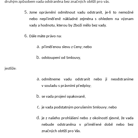
druhým způsobem vada odstraněna bez značných obtíží pro vás.
Jsme oprávněni odmítnout vadu odstranit, je-li to nemožné
nebo nepřiměřeně nákladné zejména s ohledem na význam
vady a hodnotu, kterou by Zboží mělo bez vady.
Dále máte právo na:
přiměřenou slevu z Ceny; nebo
odstoupení od Smlouvy,
jestliže:
odmítneme vadu odstranit nebo ji neodstraníme
v souladu s právními předpisy;
se vada projeví opakovaně,
je vada podstatným porušením Smlouvy; nebo
je z našeho prohlášení nebo z okolností zjevné, že vada
nebude odstraněna v přiměřené době nebo bez
značných obtíží pro Vás.