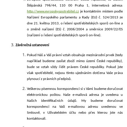
Štěpánská 796/44, 110 00 Praha 1, internetová adresa:
http://www.evropskyspotrebitel.cz
je kontaktním místem podle
Nařízení Evropského parlamentu a Rady (EU) č. 524/2013 ze
dne 21. května 2013, o řešení spotřebitelských sporů on-line a
o změně nařízení (ES) č. 2006/2004 a směrnice 2009/22/ES
(nařízení o řešení spotřebitelských sporů on-line).
Závěrečná ustanovení
Pokud Náš a Váš právní vztah obsahuje mezinárodní prvek (tedy
například budeme zasílat zboží mimo území České republiky),
bude se vztah vždy řídit právem České republiky. Pokud jste
však spotřebitelé, nejsou tímto ujednáním dotčena Vaše práva
plynoucí z právních předpisů.
Veškerou písemnou korespondenci si s Vámi budeme doručovat
elektronickou poštou. Naše e-mailová adresa je uvedena u
Našich identifikačních údajů. My budeme doručovat
korespondenci na Vaši e-mailovou adresu uvedenou ve
Smlouvě, v Uživatelském účtu nebo přes kterou jste nás
kontaktovali.