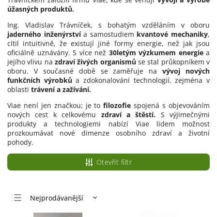
úžasných produktů.
Ing. Vladislav Trávníček, s bohatým vzděláním v oboru
jaderného inženýrství
a samostudiem
kvantové mechaniky
,
cítil intuitivně, že existují jiné formy energie, než jak jsou
oficiálně uznávány. S více než
30letým výzkumem energie
a
jejího vlivu na
zdraví živých organismů
se stal průkopníkem v
oboru. V současné době se zaměřuje na
vývoj nových
funkčních výrobků
a zdokonalování technologií, zejména v
oblasti
trávení a zažívání.
Viae není jen značkou; je to
filozofie
spojená s objevováním
nových cest k celkovému
zdraví a štěstí.
S výjimečnými
produkty a technologiemi nabízí Viae lidem možnost
prozkoumávat nové dimenze osobního zdraví a životní
pohody.
Otevřít filtr
Nejprodávanější
Nejlevnější