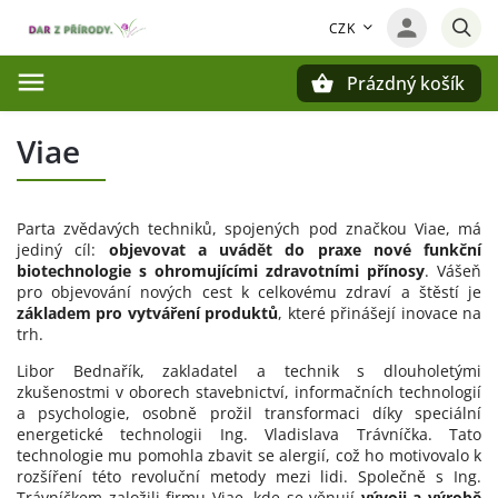
CZK
Prázdný košík
Hledat
Viae
Parta zvědavých techniků, spojených pod značkou Viae, má
jediný cíl:
objevovat a uvádět do praxe nové funkční
biotechnologie s ohromujícími zdravotními
přínosy
. Vášeň
pro objevování nových cest k celkovému zdraví a štěstí je
základem pro vytváření produktů
, které přinášejí inovace na
trh.
Libor Bednařík, zakladatel a technik s dlouholetými
zkušenostmi v oborech stavebnictví, informačních technologií
a psychologie, osobně prožil transformaci díky speciální
energetické technologii Ing. Vladislava Trávníčka. Tato
technologie mu pomohla zbavit se alergií, což ho motivovalo k
rozšíření této revoluční metody mezi lidi. Společně s Ing.
Trávníčkem založili firmu Viae, kde se věnují
vývoji a výrobě