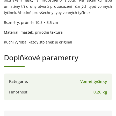
odznakem lásky a radostného života. Na stojánku jsou
umístěny tři druhy otvorů pro zasazení různých typů vonných
tyčinek. Vhodné pro všechny typy vonných tyčinek
Rozměry: průměr 10,5 × 3,5 cm
Materiál: mastek, přírodní textura
Ruční výroba: každý stojánek je originál
Doplňkové parametry
Kategorie
:
Vonné tyčinky
Hmotnost
:
0.26 kg