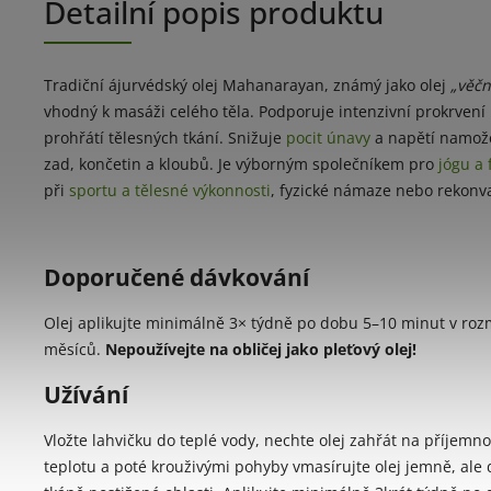
Detailní popis produktu
Tradiční ájurvédský olej Mahanarayan, známý jako olej
„věčn
vhodný k masáži celého těla. Podporuje intenzivní prokrvení
prohřátí tělesných tkání. Snižuje
pocit únavy
a napětí namož
zad, končetin a kloubů. Je výborným společníkem pro
jógu a 
při
sportu a tělesné výkonnosti
, fyzické námaze nebo rekonv
Doporučené dávkování
Olej aplikujte minimálně 3× týdně po dobu 5–10 minut v roz
měsíců.
Nepoužívejte na obličej jako pleťový olej!
Užívání
Vložte lahvičku do teplé vody, nechte olej zahřát na příjemn
teplotu a poté krouživými pohyby vmasírujte olej jemně, ale