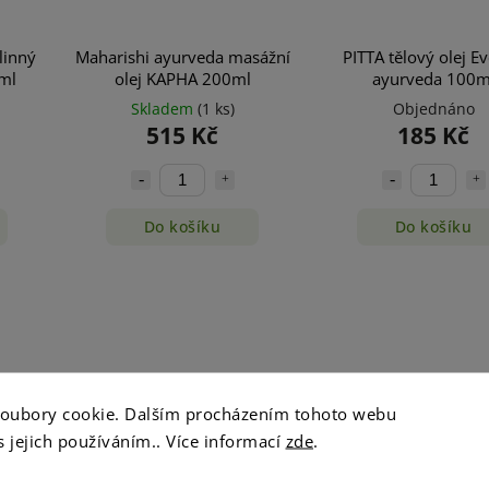
linný
Maharishi ayurveda masážní
PITTA tělový olej Ev
ml
olej KAPHA 200ml
ayurveda 100m
Skladem
(1 ks)
Objednáno
515 Kč
185 Kč
Do košíku
Do košíku
soubory cookie. Dalším procházením tohoto webu
s jejich používáním.. Více informací
zde
.