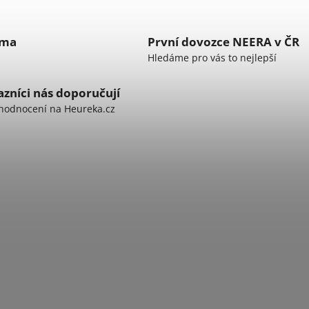
rma
První dovozce NEERA v ČR
Hledáme pro vás to nejlepší
zníci nás doporučují
hodnocení na Heureka.cz