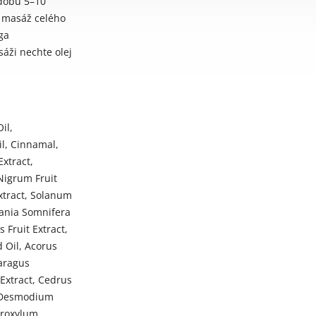
 dobu 5–10
 masáž celého
ga
sáži nechte olej
il,
l, Cinnamal,
xtract,
Nigrum Fruit
Extract, Solanum
hania Somnifera
s Fruit Extract,
 Oil, Acorus
aragus
 Extract, Cedrus
, Desmodium
Oroxylum