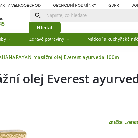
AKT A VELKOOBCHOD
OBCHODNÍ PODMÍNKY
GDPR
DOP
a:
45
Hledat
uby
Zdravé potraviny
Nádobí a kuchyňské náč
HANARAYAN masážní olej Everest ayurveda 100ml
í olej Everest ayurve
Značka:
Everes