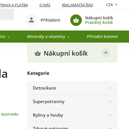
RAVA A PLATBA
O NÁS
REKLAMAČNÍ ŘÁD
CZK
Nákupní košík
Přihlášení
Prázdný košík
iní
Minerály a vitamíny
Přírodní kosmetika
Nákupní košík
da
Kategorie
Detoxikace
Superpotraviny
t Ayurveda
Byliny a houby
Zdravé potraviny