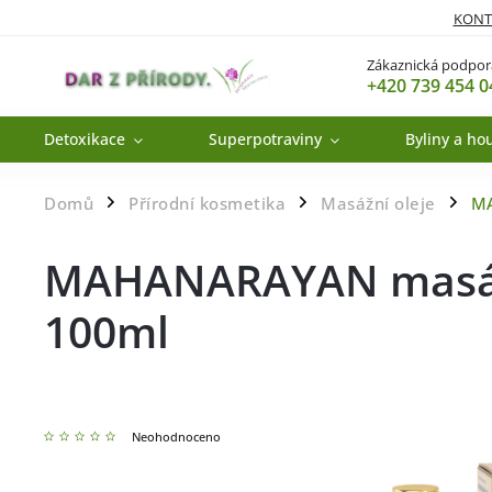
KONT
Zákaznická podpor
+420 739 454 0
Detoxikace
Superpotraviny
Byliny a ho
Domů
Přírodní kosmetika
Masážní oleje
MA
/
/
/
MAHANARAYAN masážn
100ml
Neohodnoceno