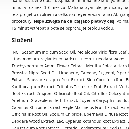
tkáně postižené oblasti. Aplikujte minimálně 3krát týdně po
minut v rozmezí 3–6 měsíců. Mahanarayan olej je vhodný na
těla pro jeho uvolnění a celkovou regeneraci v rámci Abhyan
procedury.
Nepoužívejte na obličej jako pleťový olej
! Po ma
15 minut vstřebat a poté se osprchujte teplou vodou.
Složení
INCI: Sesamum Indicum Seed Oil, Melaleuca Viridiflora Leaf O
Cinnamomum Zeylanicum Bark Oil, Cedrus Deodara Wood Oi
Trachyspermum Ammi Flower Extract, Mentha Spicata Herb E
Brassica Nigra Seed Oil, Limonene, Carvone, Eugenol, Piper 
Extract, Saussurea Lappa Root Extract, Sida Cordifolia Root 
Xanthocarpum Extract, Tribulus Terrestris Fruit Extract, Wit
Root Extract, Zingiber Officinale Root Oil, Citrullus Colocynthi
Anethum Graveolens Herb Extract, Eugenia Caryophyllus Bud
Calamus Rhizome Extract, Aegle Marmelos Fruit Extract, Asp
Officinalis Root Oil, Sodium Chloride, Boerhavia Diffusa Root
Deodara Wood Extract, Lac, Cyperus Rotundus Root Extract
Gangeticum Root Extract, Elettaria Cardamomum Seed Oil, 