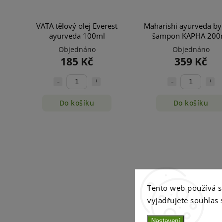
VATA tělový olej Everest
Maharishi ayurveda by
ayurveda 100ml
šampon KAPHA 200
Objednáno
Objednáno
185 Kč
359 Kč
Do košíku
Do košíku
Tento web používá 
vyjadřujete souhlas 
Nastavení