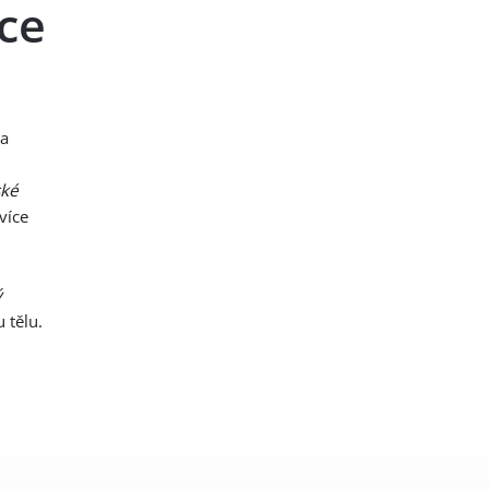
ce
 a
ské
více
ý
 tělu.