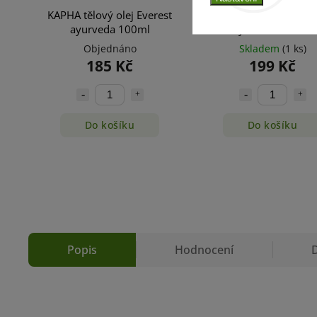
KAPHA tělový olej Everest
KADHIRA kožní olej Ev
ayurveda 100ml
ayurveda 100ml
Objednáno
Skladem
(1 ks)
185 Kč
199 Kč
Do košíku
Do košíku
Popis
Hodnocení