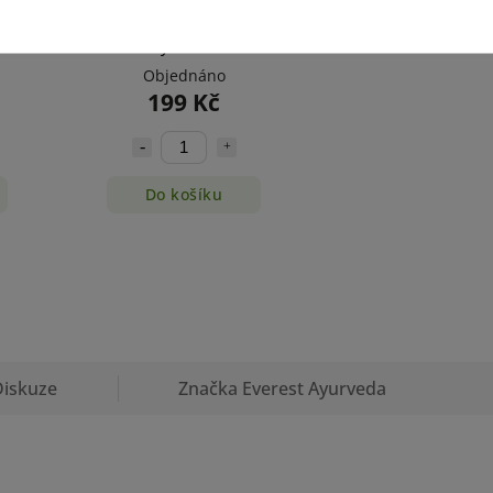
erest
BHRINGARAJ vlasový olej
Everest ayurveda 100ml
Objednáno
199 Kč
Do košíku
Diskuze
Značka
Everest Ayurveda