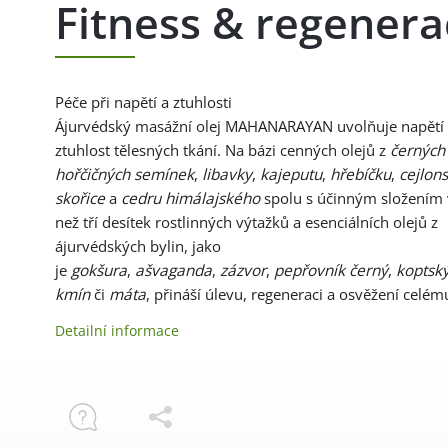
Fitness & regenera
Péče při napětí a ztuhlosti
Ájurvédský masážní olej MAHANARAYAN uvolňuje napětí
ztuhlost tělesných tkání. Na bázi cenných olejů z
černých
hořčičných semínek
,
libavky
,
kajeputu
,
hřebíčku
,
cejlon
skořice
a
cedru himálajského
spolu s účinným složením 
než tří desítek rostlinných výtažků a esenciálních olejů z
ájurvédských bylin, jako
je
gokšura
,
ašvaganda
,
zázvor
,
pepřovník černý
,
koptsk
kmín
či
máta
, přináší úlevu, regeneraci a osvěžení celému
Detailní informace