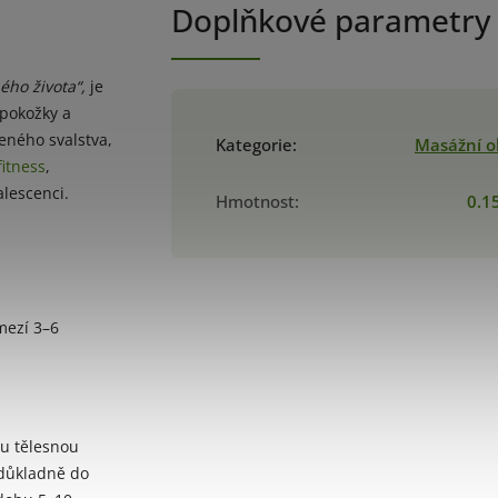
Doplňkové parametry
ého života“,
je
 pokožky a
eného svalstva,
Kategorie
:
Masážní o
fitness
,
alescenci.
Hmotnost
:
0.1
mezí 3–6
ou tělesnou
 důkladně do