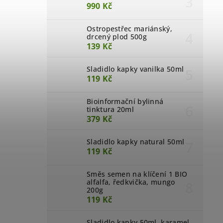
990 Kč
Ostropestřec mariánský,
drcený plod 500g
139 Kč
Sladidlo kapky vanilka 50ml
119 Kč
Bioinformační bylinná
tinktura 20ml
379 Kč
Sladidlo kapky natural 50ml
119 Kč
Směs semen na klíčení 1 BIO
alfalfa, ředkvička, mungo
200g
119 Kč
Sladidlo kapky 50ml, karamel