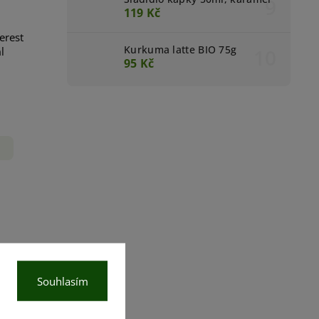
119 Kč
erest
Kurkuma latte BIO 75g
l
95 Kč
Souhlasím