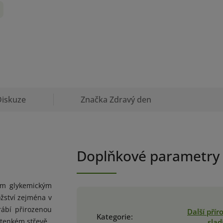
Diskuze
Značka
Zdravý den
Doplňkové parametry
vým glykemickým
ožství zejména v
rábí přirozenou
Další přír
Kategorie
:
 tenkém střevě.
slad