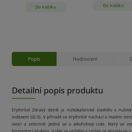
Do košíku
Do košíku
Popis
Hodnocení
Detailní popis produktu
Erythritol Zdravý den® je nízkokalorické sladidlo s nulo
indexem (GI 0). V přírodě se erythritol nachází v malém mn
ovoci a zelenině. Jedná se o alkoholový cukr, který se vy
fermentací glukózy. V těle se neštěpí a rychle se absorbuje v