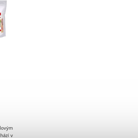
ulovým
hází v