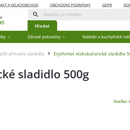
AKT A VELKOOBCHOD
OBCHODNÍ PODMÍNKY
GDPR
DOP
a:
45
Hledat
uby
Zdravé potraviny
Nádobí a kuchyňské náč
alší přírodní sladidla
Erythritol nízkokalorické sladidlo 
/
cké sladidlo 500g
Značka: