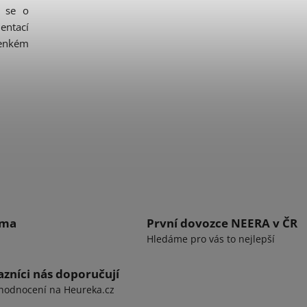
á se o
entací
tenkém
rma
První dovozce NEERA v ČR
Hledáme pro vás to nejlepší
zníci nás doporučují
hodnocení na Heureka.cz