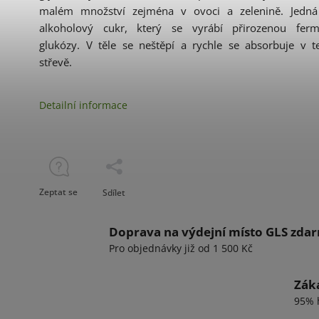
malém množství zejména v ovoci a zelenině. Jedn
alkoholový cukr, který se vyrábí přirozenou ferm
glukózy. V těle se neštěpí a rychle se absorbuje v 
střevě.
Detailní informace
Zeptat se
Sdílet
Doprava na výdejní místo GLS zda
Pro objednávky již od 1 500 Kč
Záka
95% 