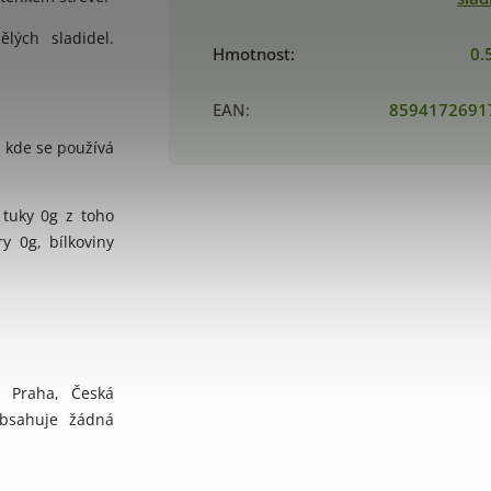
lých sladidel.
Hmotnost
:
0.
EAN
:
8594172691
, kde se používá
 tuky 0g z toho
y 0g, bílkoviny
0 Praha, Česká
bsahuje žádná