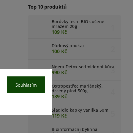
Top 10 produktů
Borůvky lesní BIO sušené
mrazem 20g
109 Kč
Dárkový poukaz
100 Kč
Neera Detox sedmidenní kúra
990 Kč
Souhlasím
Ostropestřec mariánský,
drcený plod 500g
139 Kč
Sladidlo kapky vanilka 50ml
119 Kč
Bioinformační bylinná