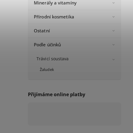
Minerály a vitamíny
Přírodní kosmetika
Ostatní
Podle účinků
Trávicí soustava
Žaludek
Přijímáme online platby