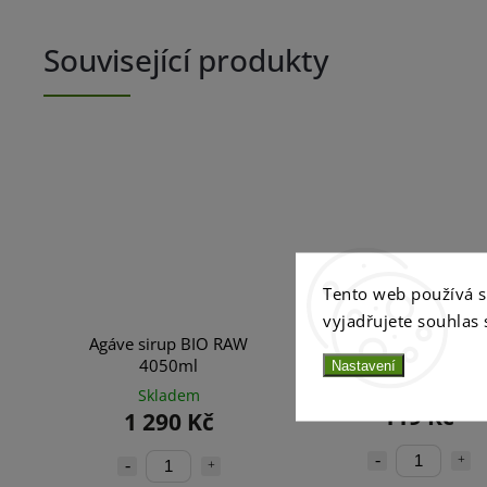
Související produkty
Tento web používá 
vyjadřujete souhlas 
Agáve sirup BIO RAW
Citronový prášek BIO
4050ml
Nastavení
Skladem
Skladem
119 Kč
1 290 Kč