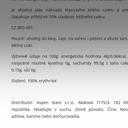
Je vhodný jako náhrada klasického bílého cukru a umě
Dosahuje přibližně 70% sladkosti běžného cukru.
CZ-BIO-001
Použití: vhodný do kávy, čaje, na vaření i pečení a všude tam
běžný cukr.
Výživové údaje na 100g: energetická hodnota 4kJ/0,96kcal,
nasycené mastné kyseliny 0g, sacharidy 99,5g z toho cukr
0,15g, sůl 0g.
Složení: 100% erythritol
Distributor: Aspen team s.r.o., Akátová 1175/3, 182 0
republika.
Skladujte v suchu. Země původu: Čína. Neo
aditiva, barviva nebo dochucovadla.