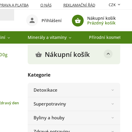
RAVA A PLATBA
O NÁS
REKLAMAČNÍ ŘÁD
CZK
Nákupní košík
Přihlášení
Prázdný košík
iní
Minerály a vitamíny
Přírodní kosmetika
Nákupní košík
500g
Kategorie
Detoxikace
Zdravý den
Superpotraviny
Byliny a houby
Zdravé potraviny