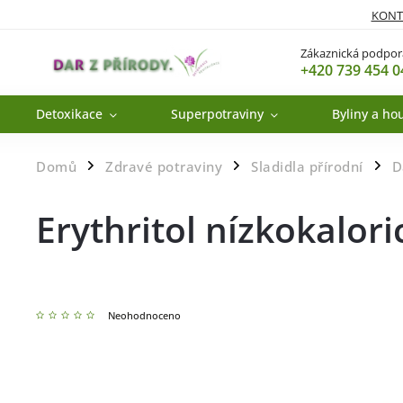
KONT
Zákaznická podpor
+420 739 454 0
Detoxikace
Superpotraviny
Byliny a ho
Domů
Zdravé potraviny
Sladidla přírodní
D
/
/
/
Erythritol nízkokalori
Neohodnoceno