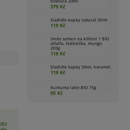
tinktura 20ml
379 Kč
Sladidlo kapky natural 50ml
119 Kč
Směs semen na klíčení 1 BIO
alfalfa, ředkvička, mungo
200g
119 Kč
Sladidlo kapky 50ml, karamel
119 Kč
Kurkuma latte BIO 75g
95 Kč
odní
idla