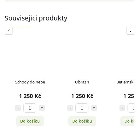
Související produkty
Previous
Next
Schody do nebe
Obraz 1
Betlémská kr
1 250 Kč
1 250 Kč
1 250
Do košíku
Do košíku
Do koš