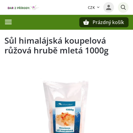
CZK
Prázdný košík
Hledat
Sůl himalájská koupelová
růžová hrubě mletá 1000g