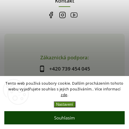
Kontakt
Zákaznická podpora:
+420 739 454 045
Tento web používá soubory cookie. Dalším procházením tohoto
webu vyjadřujete souhlas s jejich používáním.. Více informací
zde
.
Copyright 2026
Dar z přírody
. Všechna práva vyhrazena.
Vytvořil
Shoptet
| Design
Shoptak.cz
|
Systedo Marketing
Nastavení
Souhlasím