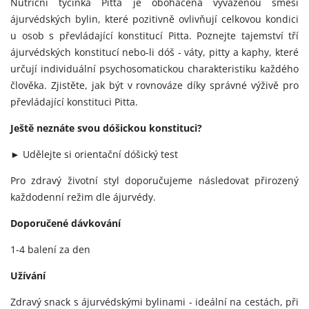
Nutriční tyčinka Pitta je obohacena vyváženou směsí
ájurvédských bylin, které pozitivně ovlivňují celkovou kondici
u osob s převládající konstitucí Pitta. Poznejte tajemství tří
ájurvédských konstitucí nebo-li dóš - váty, pitty a kaphy, které
určují individuální psychosomatickou charakteristiku každého
člověka. Zjistěte, jak být v rovnováze díky správné výživě pro
převládající konstituci Pitta.
Ještě neznáte svou dóšickou konstituci?
► Udělejte si orientační dóšický test
Pro zdravý životní styl doporučujeme následovat přirozený
každodenní režim dle ájurvédy.
Doporučené dávkování
1-4 balení za den
Užívání
Zdravý snack s ájurvédskými bylinami - ideální na cestách, při