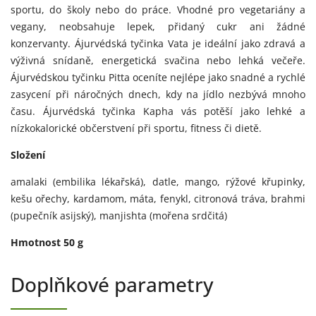
sportu, do školy nebo do práce. Vhodné pro vegetariány a
vegany, neobsahuje lepek, přidaný cukr ani žádné
konzervanty. Ájurvédská tyčinka Vata je ideální jako zdravá a
výživná snídaně, energetická svačina nebo lehká večeře.
Ájurvédskou tyčinku Pitta oceníte nejlépe jako snadné a rychlé
zasycení při náročných dnech, kdy na jídlo nezbývá mnoho
času. Ájurvédská tyčinka Kapha vás potěší jako lehké a
nízkokalorické občerstvení při sportu, fitness či dietě.
Složení
amalaki (embilika lékařská), datle, mango, rýžové křupinky,
kešu ořechy, kardamom, máta, fenykl, citronová tráva, brahmi
(pupečník asijský), manjishta (mořena srdčitá)
Hmotnost 50 g
Doplňkové parametry