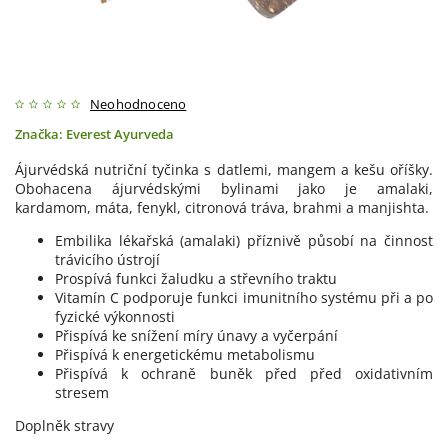
Neohodnoceno
Značka:
Everest Ayurveda
Ájurvédská nutriční tyčinka s datlemi, mangem a kešu oříšky.
Obohacena ájurvédskými bylinami jako je amalaki,
kardamom, máta, fenykl, citronová tráva, brahmi a manjishta.
Embilika lékařská (amalaki) příznivě působí na činnost
trávicího ústrojí
Prospívá funkci žaludku a střevního traktu
Vitamín C podporuje funkci imunitního systému při a po
fyzické výkonnosti
Přispívá ke snížení míry únavy a vyčerpání
Přispívá k energetickému metabolismu
Přispívá k ochraně buněk před před oxidativním
stresem
Doplněk stravy