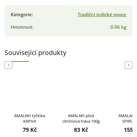
Kategorie
:
Tradiční indické ovoce
Hmotnost
:
0.06 kg
Související produkty
Previous
Next
AMALAKI tyčinka
AMALAKI plod
AMALAKI 
KAPHA
citrónová tráva 100g
SPIRUL
79 Kč
83 Kč
155 