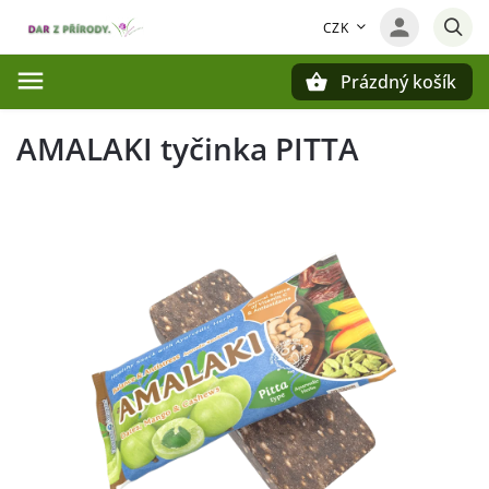
CZK
Prázdný košík
Hledat
AMALAKI tyčinka PITTA