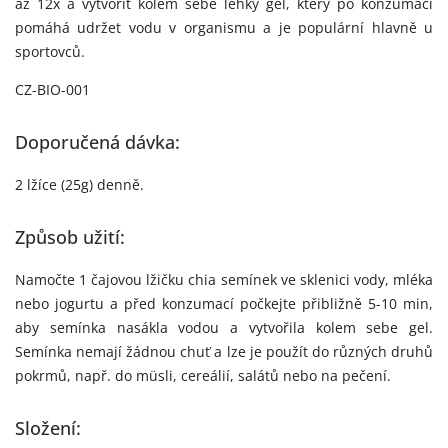
až 12x a vytvořit kolem sebe lehký gel, který po konzumaci
pomáhá udržet vodu v organismu a je populární hlavně u
sportovců.
CZ-BIO-001
Doporučená dávka:
2 lžíce (25g) denně.
Způsob užití:
Namočte 1 čajovou lžičku chia semínek ve sklenici vody, mléka
nebo jogurtu a před konzumací počkejte přibližně 5-10 min,
aby semínka nasákla vodou a vytvořila kolem sebe gel.
Semínka nemají žádnou chuť a lze je použít do různých druhů
pokrmů, např. do müsli, cereálií, salátů nebo na pečení.
Složení: