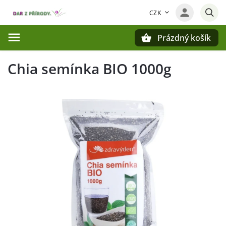
CZK
Prázdný košík
Hledat
Chia semínka BIO 1000g