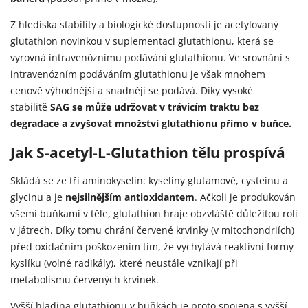
Z hlediska stability a biologické dostupnosti je acetylovaný
glutathion novinkou v suplementaci glutathionu, která se
vyrovná intravenóznímu podávání glutathionu. Ve srovnání s
intravenózním podáváním glutathionu je však mnohem
cenově výhodnější a snadněji se podává. Díky vysoké
stabilitě
SAG se může udržovat v trávicím traktu bez
degradace a zvyšovat množství glutathionu přímo v buňce.
Jak S-acetyl-L-Glutathion tělu prospívá
Skládá se ze tří aminokyselin: kyseliny glutamové, cysteinu a
glycinu a je
nejsilnějším antioxidantem
. Ačkoli je produkován
všemi buňkami v těle, glutathion hraje obzvláště důležitou roli
v játrech. Díky tomu chrání červené krvinky (v mitochondriích)
před oxidačním poškozením tím, že vychytává reaktivní formy
kyslíku (volné radikály), které neustále vznikají při
metabolismu červených krvinek.
Vyšší hladina glutathionu v buňkách je proto spojena s vyšší