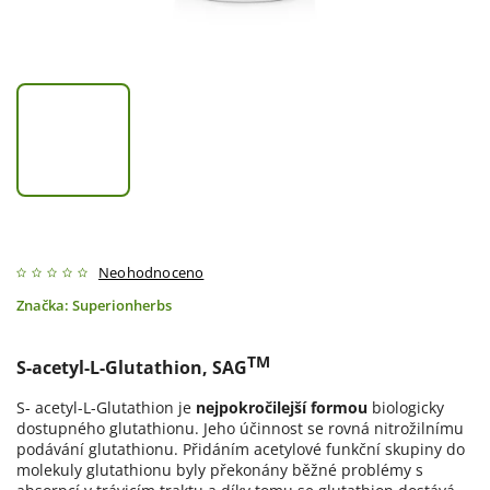
Neohodnoceno
Značka:
Superionherbs
TM
S-acetyl-L-Glutathion, SAG
S- acetyl-L-Glutathion je
nejpokročilejší formou
biologicky
dostupného glutathionu. Jeho účinnost se rovná nitrožilnímu
podávání glutathionu. Přidáním acetylové funkční skupiny do
molekuly glutathionu byly překonány běžné problémy s