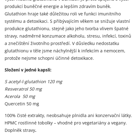
produkcí buněčné energie a lepším zdravím buněk.
Glutathion hraje také důležitou roli ve funkci imunitního
systému a detoxikaci. S přibývajícím věkem se snižuje vlastní
produkce glutathionu, stejně jako jeho tvorba vlivem špatné
stravy, nadměrné konzumace alkoholu, stresu, infekcí, toxinů
a znečištění životního prostředí. V důsledku nedostatku
glutathionu v těle jsme náchylnější k infekcím a nemocem,
protože nejsme schopni účinné detoxikace.
Složení v jedné kapsli:
S acetyl-l-glutathion 120 mg
Resveratrol 50 mg
Acerola 50 mg
Quercetin 50 mg
100% čisté extrakty, neobsahuje plnidla ani konzervační látky.
HPMC rostlinné tobolky – vhodné pro vegetariány a vegany.
Doplněk stravy
.