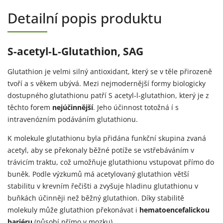
Detailní popis produktu
S-acetyl-L-Glutathion, SAG
Glutathion je velmi silný antioxidant, který se v těle přirozeně
tvoří a s věkem ubývá. Mezi nejmodernější formy biologicky
dostupného glutathionu patří S acetyl-l-glutathion, který je z
těchto forem
nejúčinnější
. Jeho účinnost totožná í s
intravenózním podáváním glutathionu.
K molekule glutathionu byla přidána funkční skupina zvaná
acetyl, aby se překonaly běžné potíže se vstřebáváním v
trávicím traktu, což umožňuje glutathionu vstupovat přímo do
buněk. Podle výzkumů má acetylovaný glutathion větší
stabilitu v krevním řečišti a zvyšuje hladinu glutathionu v
buňkách účinněji než běžný glutathion. Díky stabilitě
molekuly může glutathion překonávat i
hematoencefalickou
bariéru
(působí přímo v mozku).