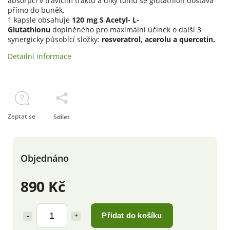
absorpcí v trávicím traktu a díky tomu se glutathion dostává
přímo do buněk.
1 kapsle obsahuje
120 mg S Acetyl- L-
Glutathionu
doplněného pro maximální účinek o další 3
synergicky působící složky:
resveratrol, acerolu a quercetin.
Detailní informace
Zeptat se
Sdílet
Objednáno
890 Kč
Přidat do košíku