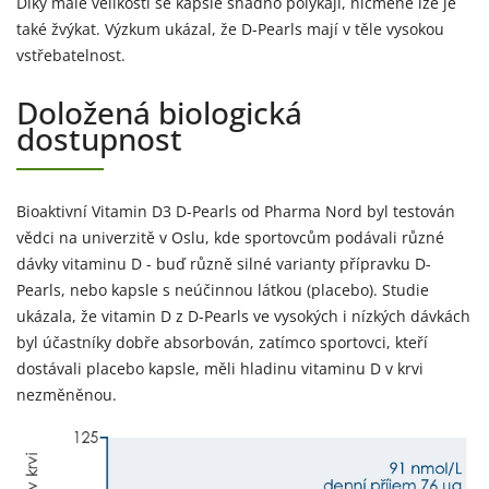
Díky malé velikosti se kapsle snadno polykají, nicméně lze je
také žvýkat. Výzkum ukázal, že D-Pearls mají v těle vysokou
vstřebatelnost.
Doložená biologická
dostupnost
Bioaktivní Vitamin D3 D-Pearls od Pharma Nord byl testován
vědci na univerzitě v Oslu, kde sportovcům podávali různé
dávky vitaminu D - buď různě silné varianty přípravku D-
Pearls, nebo kapsle s neúčinnou látkou (placebo). Studie
ukázala, že vitamin D z D-Pearls ve vysokých i nízkých dávkách
byl účastníky dobře absorbován, zatímco sportovci, kteří
dostávali placebo kapsle, měli hladinu vitaminu D v krvi
nezměněnou.