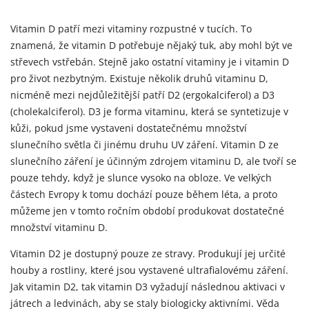
Vitamin D patří mezi vitaminy rozpustné v tucích. To
znamená, že vitamin D potřebuje nějaký tuk, aby mohl být ve
střevech vstřebán. Stejně jako ostatní vitaminy je i vitamin D
pro život nezbytným. Existuje několik druhů vitaminu D,
nicméně mezi nejdůležitější patří D2 (ergokalciferol) a D3
(cholekalciferol). D3 je forma vitaminu, která se syntetizuje v
kůži, pokud jsme vystaveni dostatečnému množství
slunečního světla či jinému druhu UV záření. Vitamin D ze
slunečního záření je účinným zdrojem vitaminu D, ale tvoří se
pouze tehdy, když je slunce vysoko na obloze. Ve velkých
částech Evropy k tomu dochází pouze během léta, a proto
můžeme jen v tomto ročním období produkovat dostatečné
množství vitaminu D.
Vitamin D2 je dostupný pouze ze stravy. Produkují jej určité
houby a rostliny, které jsou vystavené ultrafialovému záření.
Jak vitamin D2, tak vitamin D3 vyžadují následnou aktivaci v
játrech a ledvinách, aby se staly biologicky aktivními. Věda