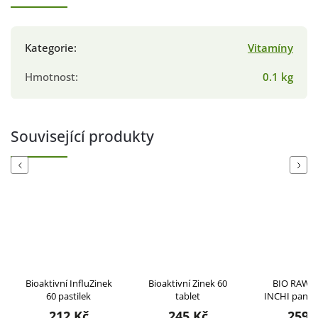
Kategorie
:
Vitamíny
Hmotnost
:
0.1 kg
Související produkty
Previous
Next
Bioaktivní InfluZinek
Bioaktivní Zinek 60
BIO RAW 
60 pastilek
tablet
INCHI panen
100 m
212 Kč
245 Kč
259 