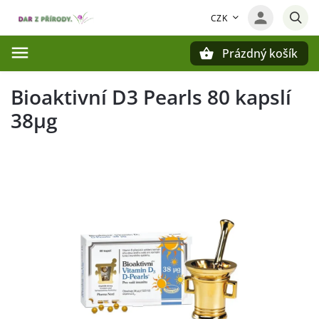
CZK
Prázdný košík
Hledat
Bioaktivní D3 Pearls 80 kapslí
38µg