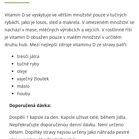
Vitamin D se vyskytuje ve větším množství pouze v tučných
rybách, jako je losos, sleď a makrela. V omezeném množství se
nachází v mase, mléčných výrobcích a vejcích. V rostlinné říši
je vitamin D obsažen pouze v malém množství v určitém
druhu hub. Mezi nejlepší zdroje vitaminu D ze stravy patří:
tresčí játra
tučné ryby
oleje
vaječný žloutek
máslo
houby
Doporučená dávka:
Dospělí 1 kapsle za den. Kapsle užívat celé, během jídla.
Nepřekračujte doporučenou denní dávku. Není určeno
dětem. Doplňky stravy nejsou určeny jako náhrada pestré