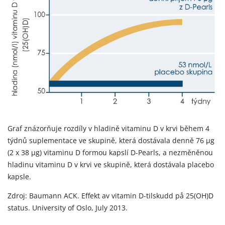
Graf znázorňuje rozdíly v hladině vitaminu D v krvi během 4
týdnů suplementace ve skupině, která dostávala denně 76 µg
(2 x 38 µg) vitaminu D formou kapslí D-Pearls, a nezměněnou
hladinu vitaminu D v krvi ve skupině, která dostávala placebo
kapsle.
Zdroj: Baumann ACK. Effekt av vitamin D-tilskudd på 25(OH)D
status. University of Oslo, July 2013.