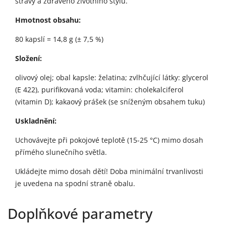
stravy a zdravého životního stylu.
Hmotnost obsahu:
80 kapslí = 14,8 g (± 7,5 %)
Složení:
olivový olej; obal kapsle: želatina; zvlhčující látky: glycerol
(E 422), purifikovaná voda; vitamin: cholekalciferol
(vitamin D); kakaový prášek (se sníženým obsahem tuku)
Uskladnění:
Uchovávejte při pokojové teplotě (15-25 °C) mimo dosah
přímého slunečního světla.
Ukládejte mimo dosah dětí! Doba minimální trvanlivosti
je uvedena na spodní straně obalu.
Doplňkové parametry