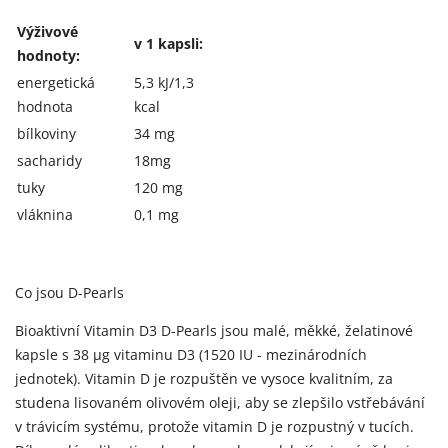
Výživové
v 1 kapsli:
hodnoty:
energetická
5,3 kJ/1,3
hodnota
kcal
bílkoviny
34 mg
sacharidy
18mg
tuky
120 mg
vláknina
0,1 mg
Co jsou D-Pearls
Bioaktivní Vitamin D3 D-Pearls jsou malé, měkké, želatinové
kapsle s 38 μg vitaminu D3 (1520 IU - mezinárodních
jednotek). Vitamin D je rozpuštěn ve vysoce kvalitním, za
studena lisovaném olivovém oleji, aby se zlepšilo vstřebávání
v trávicím systému, protože vitamin D je rozpustný v tucích.