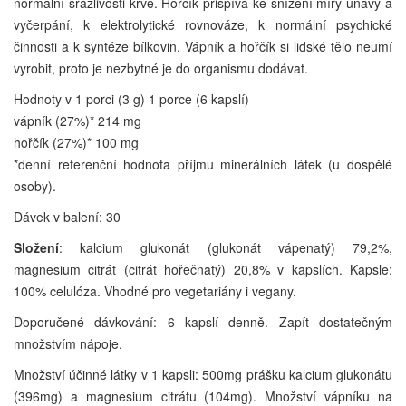
normální srážlivosti krve. Hořčík přispívá ke snížení míry únavy a
vyčerpání, k elektrolytické rovnováze, k normální psychické
činnosti a k syntéze bílkovin. Vápník a hořčík si lidské tělo neumí
vyrobit, proto je nezbytné je do organismu dodávat.
Hodnoty v 1 porci (3 g) 1 porce (6 kapslí)
vápník (27%)* 214 mg
hořčík (27%)* 100 mg
*denní referenční hodnota příjmu minerálních látek (u dospělé
osoby).
Dávek v balení: 30
Složení
: kalcium glukonát (glukonát vápenatý) 79,2%,
magnesium citrát (citrát hořečnatý) 20,8% v kapslích. Kapsle:
100% celulóza. Vhodné pro vegetariány i vegany.
Doporučené dávkování: 6 kapslí denně. Zapít dostatečným
množstvím nápoje.
Množství účinné látky v 1 kapsli: 500mg prášku kalcium glukonátu
(396mg) a magnesium citrátu (104mg). Množství vápníku na