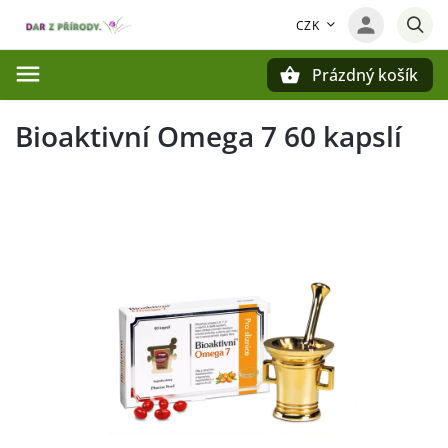
CZK
Prázdný košík
Hledat
Bioaktivní Omega 7 60 kapslí