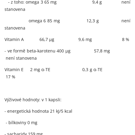
- z toho: omega 3 65 mg
9,4 g
není
stanovena
omega 6 85 mg
12,3 g
není
stanovena
Vitamin A
66,7 μg
9,6 mg
8 %
- ve formě beta-karotenu 400 μg
57,8 mg
není stanovena
Vitamin E 2 mg α-TE
0,3 g α-TE
17 %
Výživové hodnoty:
v 1 kapsli:
- energetická hodnota 21 kJ/5 kcal
- bílkoviny 0 mg
- sacharidy 159 mg