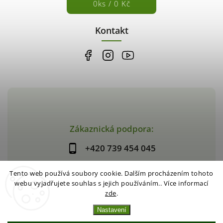
0
ks /
0 Kč
Kontakt
Zákaznická podpora:
+420 739 454 045
Tento web používá soubory cookie. Dalším procházením tohoto
webu vyjadřujete souhlas s jejich používáním.. Více informací
zde
.
Copyright 2026
Dar z přírody
. Všechna práva vyhrazena.
Vytvořil
Shoptet
| Design
Shoptak.cz
|
Systedo Marketing
Nastavení