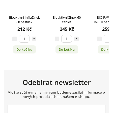
Bioaktivní InfluZinek
Bioaktivní Zinek 60
BIO RAW 
60 pastilek
tablet
INCHI panen
100 m
212 Kč
245 Kč
259 
Do košíku
Do košíku
Do koš
Odebírat newsletter
Vložte svůj e-mail a my vám budeme zasílat informace o
nových produktech na našem e-shopu.