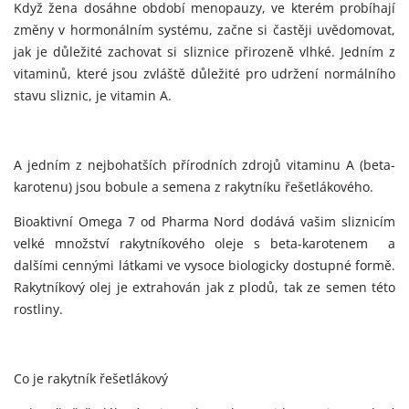
Když žena dosáhne období menopauzy, ve kterém probíhají
změny v hormonálním systému, začne si častěji uvědomovat,
jak je důležité zachovat si sliznice přirozeně vlhké. Jedním z
vitaminů, které jsou zvláště důležité pro udržení normálního
stavu sliznic, je vitamin A.
A jedním z nejbohatších přírodních zdrojů vitaminu A (beta-
karotenu) jsou bobule a semena z rakytníku řešetlákového.
Bioaktivní Omega 7 od Pharma Nord dodává vašim sliznicím
velké množství rakytníkového oleje s beta-karotenem a
dalšími cennými látkami ve vysoce biologicky dostupné formě.
Rakytníkový olej je extrahován jak z plodů, tak ze semen této
rostliny.
Co je rakytník řešetlákový