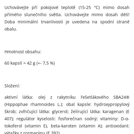
Uchovávejte při pokojové teplotě (15-25 °C) mimo dosah
přímého slunečního světla. Uchovávejte mimo dosah dětí!
Doba minimální trvanlivosti je uvedena na spodní straně
obalu.
Hmotnost obsahu:
60 kapslí = 42 g (+- 7,5 %)
Složení:
aktivní látka: olej z rakytníku řešetlákového SBA24®
(Hippophae rhamnoides L.); obal kapsle: hydroxypropylový
škrob; zvlhčující látka: glycerol; želírující látka: karagenan (E
407); regulátor kyselosti: fosforečnan sodný; vitaminy: D-α-
tokoferol (vitamin E), beta-karoten (vitamin A); antioxidant:
výtažky z rozmarýnu (E 392)