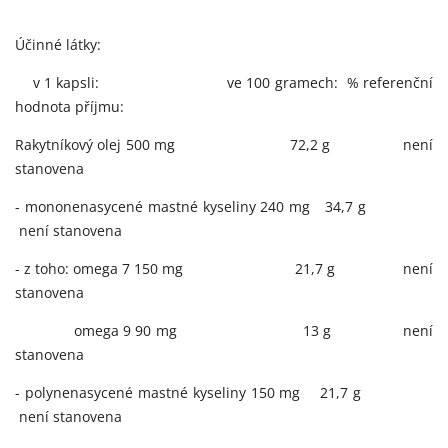
Účinné látky:
v 1 kapsli:
ve 100 gramech:
% referenční
hodnota příjmu:
Rakytníkový olej 500 mg
72,2 g
není
stanovena
- mononenasycené mastné kyseliny 240 mg
34,7 g
není stanovena
- z toho: omega 7 150 mg
21,7 g
není
stanovena
omega 9 90 mg
13 g
není
stanovena
- polynenasycené mastné kyseliny 150 mg
21,7 g
není stanovena