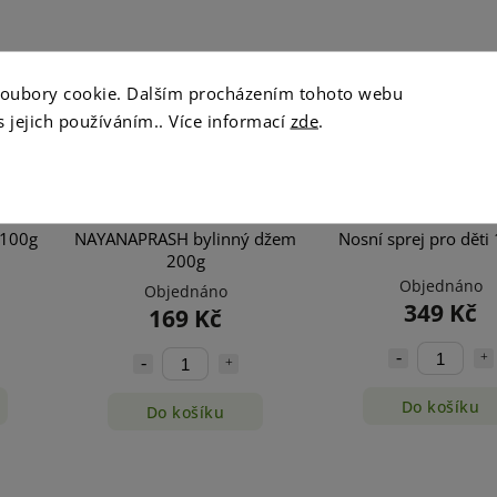
soubory cookie. Dalším procházením tohoto webu
s jejich používáním.. Více informací
zde
.
 100g
NAYANAPRASH bylinný džem
Nosní sprej pro děti
200g
Objednáno
Objednáno
349 Kč
169 Kč
Do košíku
Do košíku