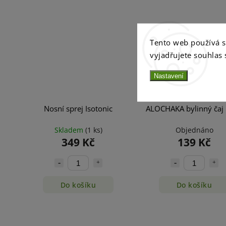
Tento web používá 
vyjadřujete souhlas 
Nastavení
Nosní sprej Isotonic
ALOCHAKA bylinný čaj
Skladem
(1 ks)
Objednáno
349 Kč
139 Kč
Do košíku
Do košíku