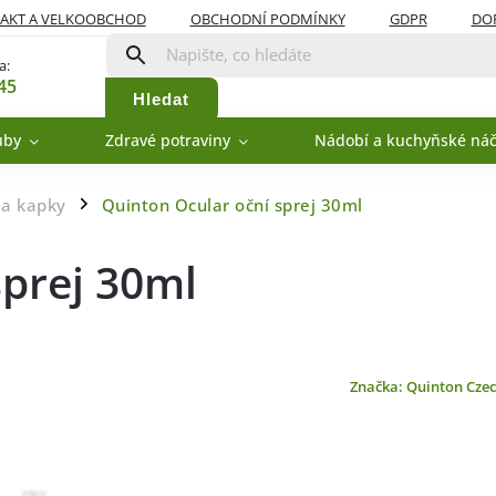
AKT A VELKOOBCHOD
OBCHODNÍ PODMÍNKY
GDPR
DOP
a:
45
Hledat
uby
Zdravé potraviny
Nádobí a kuchyňské náč
 a kapky
Quinton Ocular oční sprej 30ml
/
sprej 30ml
Značka:
Quinton Czec