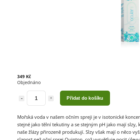
349 Kč
Objednáno
Přidat do košíku
Mořská voda v našem očním spreji je v isotonické koncen
stejné jako tělní tekutiny a se stejným pH jako mají slzy, 
naše žlázy přirozeně produkují. Slzy však mají o něco vyš
slanost než oční sprej Quinton, což vysvětluje pocit úlevy