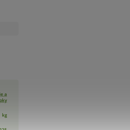
je a
pky
1 kg
225