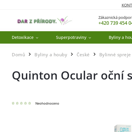
KONT
Zákaznická podpor
+420 739 454 0
Detoxikace
Superpotraviny
Byliny a ho
Domů
Byliny a houby
České
Bylinné spreje
/
/
/
Quinton Ocular oční 
Neohodnoceno