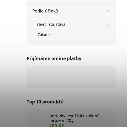
Podle účinků
Trávicí soustava
Žaludek
Přijímáme online platby
Top 10 produktů
Borůvky lesní BIO sušené
mrazem 20g
109 Kč