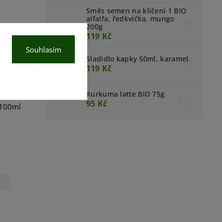
Směs semen na klíčení 1 BIO
alfalfa, ředkvička, mungo
200g
119 Kč
Souhlasím
Sladidlo kapky 50ml, karamel
119 Kč
Kurkuma latte BIO 75g
95 Kč
 100ml