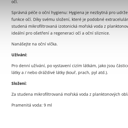
očí.
Správná péče o oční hygienu: Hygiena je nezbytná pro udrže
funkce očí. Díky svému složení, které je podobné extracelulár
studená mikrofiltrovaná izotonická mořská voda z planktonov
ideální pro ošetření a regeneraci očí a oční sliznice.
Nanášejte na oční víčka.
Užívání:
Pro denní užívání, po vystavení cizím látkám, jako jsou částic
látky a / nebo dráždivé látky (kouř, prach, pyl atd.).
Složení:
Za studena mikrofiltrovaná mořská voda z planktonových obla
Pramenitá voda: 9 ml