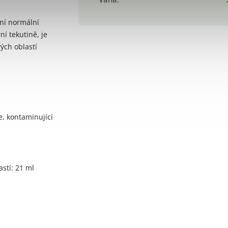
ní normální
ní tekutině, je
ých oblastí
e, kontaminující
stí: 21 ml