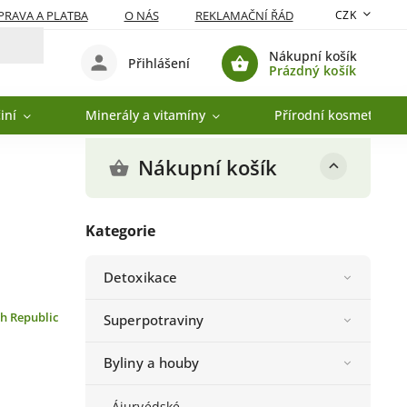
RAVA A PLATBA
O NÁS
REKLAMAČNÍ ŘÁD
CZK
Nákupní košík
Přihlášení
Prázdný košík
iní
Minerály a vitamíny
Přírodní kosmetika
Nákupní košík
Kategorie
Detoxikace
h Republic
Superpotraviny
Byliny a houby
Ájurvédské