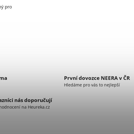
dný pro
rma
První dovozce NEERA v ČR
Hledáme pro vás to nejlepší
zníci nás doporučují
hodnocení na Heureka.cz