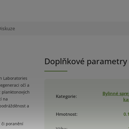
Diskuze
Doplňkové parametry
n Laboratories
regeneraci očí a
 z planktonových
Bylinné spre
Kategorie
:
í na
ka
 podrážděnost a
Hmotnost
:
0.
 či poranění
Váha
: