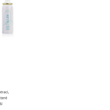
traci,
které
ší