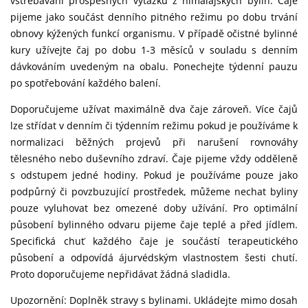
vstřebávání prospěšných výtažků z himálajských bylin. Čaje
pijeme jako součást denního pitného režimu po dobu trvání
obnovy kýžených funkcí organismu. V případě očistné bylinné
kury užívejte čaj po dobu 1-3 měsíců v souladu s denním
dávkováním uvedeným na obalu. Ponechejte týdenní pauzu
po spotřebování každého balení.
Doporučujeme užívat maximálně dva čaje zároveň. Více čajů
lze střídat v denním či týdenním režimu pokud je používáme k
normalizaci běžných projevů při narušení rovnováhy
tělesného nebo duševního zdraví. Čaje pijeme vždy odděleně
s odstupem jedné hodiny. Pokud je používáme pouze jako
podpůrný či povzbuzující prostředek, můžeme nechat byliny
pouze vyluhovat bez omezené doby užívání. Pro optimální
působení bylinného odvaru pijeme čaje teplé a před jídlem.
Specifická chuť každého čaje je součástí terapeutického
působení a odpovídá ájurvédským vlastnostem šesti chutí.
Proto doporučujeme nepřidávat žádná sladidla.
Upozornění: Doplněk stravy s bylinami. Ukládejte mimo dosah