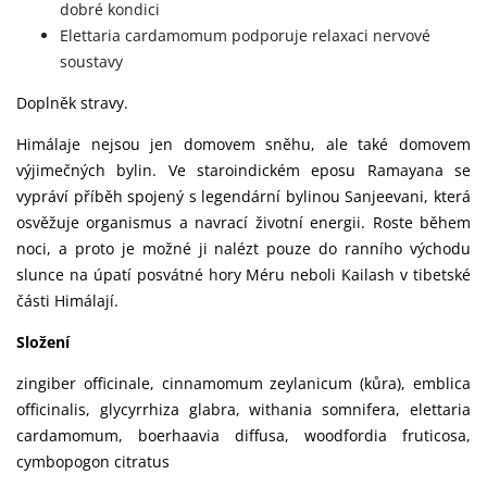
dobré kondici
Elettaria cardamomum podporuje relaxaci nervové
soustavy
Doplněk stravy.
Himálaje nejsou jen domovem sněhu, ale také domovem
výjimečných bylin. Ve staroindickém eposu Ramayana se
vypráví příběh spojený s legendární bylinou Sanjeevani, která
osvěžuje organismus a navrací životní energii. Roste během
noci, a proto je možné ji nalézt pouze do ranního východu
slunce na úpatí posvátné hory Méru neboli Kailash v tibetské
části Himálají.
Složení
zingiber officinale, cinnamomum zeylanicum (kůra), emblica
officinalis, glycyrrhiza glabra, withania somnifera, elettaria
cardamomum, boerhaavia diffusa, woodfordia fruticosa,
cymbopogon citratus