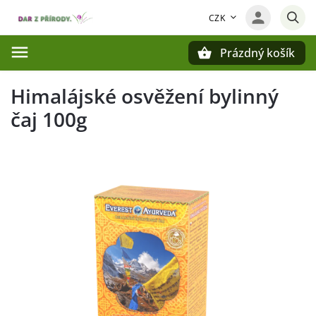
CZK
Prázdný košík
Hledat
Himalájské osvěžení bylinný
čaj 100g