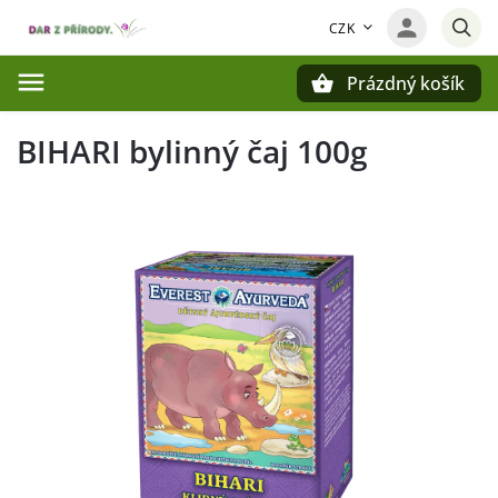
CZK
Prázdný košík
Hledat
BIHARI bylinný čaj 100g