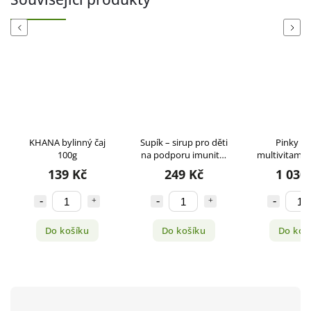
Previous
Next
KHANA bylinný čaj
Supík – sirup pro děti
Pinky 4
100g
na podporu imunity,
multivitamín 
200 ml
139 Kč
249 Kč
1 030
Do košíku
Do košíku
Do koš