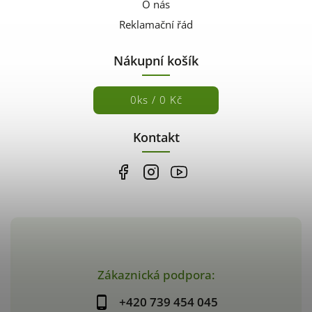
O nás
Reklamační řád
Nákupní košík
0
ks /
0 Kč
Kontakt
Zákaznická podpora:
+420 739 454 045