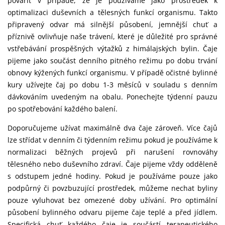
povařit v případě, že je používáme jako prostředek k
optimalizaci duševních a tělesných funkcí organismu. Takto
připravený odvar má silnější působení, jemnější chuť a
příznivě ovlivňuje naše trávení, které je důležité pro správné
vstřebávání prospěšných výtažků z himálajských bylin. Čaje
pijeme jako součást denního pitného režimu po dobu trvání
obnovy kýžených funkcí organismu. V případě očistné bylinné
kury užívejte čaj po dobu 1-3 měsíců v souladu s denním
dávkováním uvedeným na obalu. Ponechejte týdenní pauzu
po spotřebování každého balení.
Doporučujeme užívat maximálně dva čaje zároveň. Více čajů
lze střídat v denním či týdenním režimu pokud je používáme k
normalizaci běžných projevů při narušení rovnováhy
tělesného nebo duševního zdraví. Čaje pijeme vždy odděleně
s odstupem jedné hodiny. Pokud je používáme pouze jako
podpůrný či povzbuzující prostředek, můžeme nechat byliny
pouze vyluhovat bez omezené doby užívání. Pro optimální
působení bylinného odvaru pijeme čaje teplé a před jídlem.
Specifická chuť každého čaje je součástí terapeutického