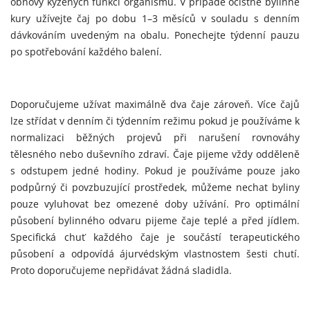
obnovy kýžených funkcí organismu. V případě očistné bylinné
kury užívejte čaj po dobu 1–3 měsíců v souladu s denním
dávkováním uvedeným na obalu. Ponechejte týdenní pauzu
po spotřebování každého balení.
Doporučujeme užívat maximálně dva čaje zároveň. Více čajů
lze střídat v denním či týdenním režimu pokud je používáme k
normalizaci běžných projevů při narušení rovnováhy
tělesného nebo duševního zdraví. Čaje pijeme vždy odděleně
s odstupem jedné hodiny. Pokud je používáme pouze jako
podpůrný či povzbuzující prostředek, můžeme nechat byliny
pouze vyluhovat bez omezené doby užívání. Pro optimální
působení bylinného odvaru pijeme čaje teplé a před jídlem.
Specifická chuť každého čaje je součástí terapeutického
působení a odpovídá ájurvédským vlastnostem šesti chutí.
Proto doporučujeme nepřidávat žádná sladidla.