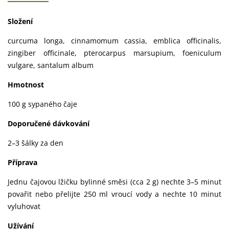
Složení
curcuma longa, cinnamomum cassia, emblica officinalis,
zingiber officinale, pterocarpus marsupium, foeniculum
vulgare, santalum album
Hmotnost
100 g sypaného čaje
Doporučené dávkování
2–3 šálky za den
Příprava
Jednu čajovou lžičku bylinné směsi (cca 2 g) nechte 3–5 minut
povařit nebo přelijte 250 ml vroucí vody a nechte 10 minut
vyluhovat
Užívání