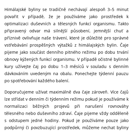
Himálajské byliny se tradičně nechávají alespoň 3–5 minut
povařit v případě, že je používáme jako prostředek k
optimalizaci duševních a tělesných funkcí organismu. Takto
připravený odvar má silnější působení, jemnější chuť a
příznivě ovlivňuje naše trávení, které je důležité pro správné
vstřebávání prospěšných výtažků z himálajských bylin. Čaje
pijeme jako součást denního pitného režimu po dobu trvání
obnovy kýžených funkcí organismu. V případě očistné bylinné
kury užívejte čaj po dobu 1–3 měsíců v souladu s denním
dávkováním uvedeným na obalu. Ponechejte týdenní pauzu
po spotřebování každého balení.
Doporučujeme užívat maximálně dva čaje zároveň. Více čajů
lze střídat v denním či týdenním režimu pokud je používáme k
normalizaci běžných projevů při narušení rovnováhy
tělesného nebo duševního zdraví. Čaje pijeme vždy odděleně
s odstupem jedné hodiny. Pokud je používáme pouze jako
podpůrný či povzbuzující prostředek, můžeme nechat byliny