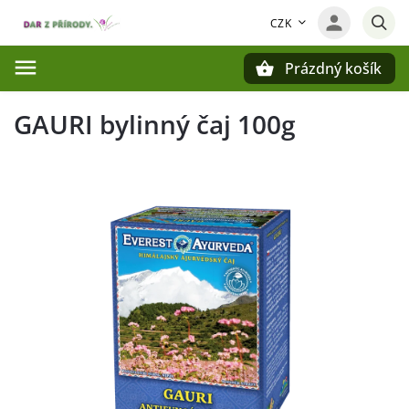
CZK
Prázdný košík
Hledat
GAURI bylinný čaj 100g