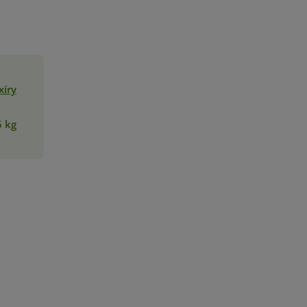
xíry
5 kg