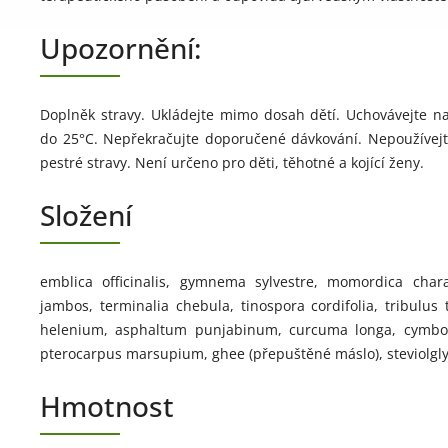
Upozornění:
Doplněk stravy. Ukládejte mimo dosah dětí. Uchovávejte 
do 25°C. Nepřekračujte doporučené dávkování. Nepoužívej
pestré stravy. Není určeno pro děti, těhotné a kojící ženy.
Složení
emblica officinalis, gymnema sylvestre, momordica char
jambos, terminalia chebula, tinospora cordifolia, tribulus t
helenium, asphaltum punjabinum, curcuma longa, cymbop
pterocarpus marsupium, ghee (přepuštěné máslo), steviolgl
Hmotnost