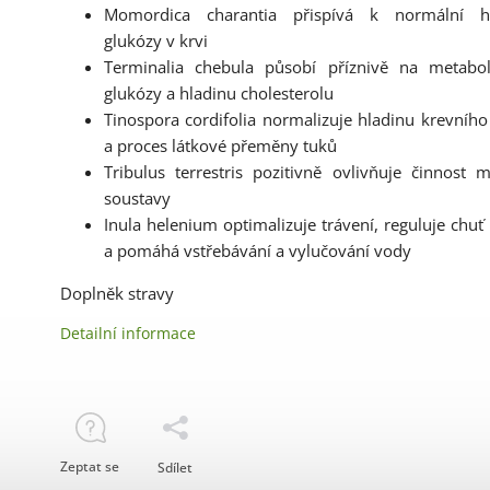
Momordica charantia přispívá k normální hl
glukózy v krvi
Terminalia chebula působí příznivě na metabo
glukózy a hladinu cholesterolu
Tinospora cordifolia normalizuje hladinu krevního
a proces látkové přeměny tuků
Tribulus terrestris pozitivně ovlivňuje činnost 
soustavy
Inula helenium optimalizuje trávení, reguluje chuť 
a pomáhá vstřebávání a vylučování vody
Doplněk stravy
Detailní informace
Zeptat se
Sdílet