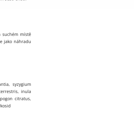
na suchém místě
te jako náhradu
antia, syzygium
errestris, inula
ogon citratus,
ykosid