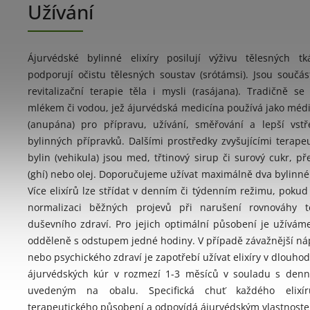
Užívání
Ájurvédské bylinné elixíry posilují výživu tělesných t
podporují očistu tělesných soustav (srótámsi). Jsou součás
revitalizační terapie těla i mysli (rasájana). Tradičně se
mlékem či vodou, jež ájurvédská medicína používá jako médi
(anupána) pro přípravu, užívání, směřování a lepší vst
bylinných přípravků. Dalšími prostředky zvyšujícími terape
bylin (vehikula) jsou med, třtinový sirup či surový cukr, 
(ghí) nebo olej. Doporučujeme užívat maximálně dva bylinné 
Více elixírů lze střídat v denním či týdenním režimu, poku
normalizaci běžných projevů při narušení rovnováhy 
duševního zdraví. Pro jejich optimální působení je užívám
odděleně s odstupem jedné hodiny. V případě závažnější ná
nebo psychického zdraví je zapotřebí užívat elixíry v dlouh
ájurvédských kúr v rozmezí 1-3 měsíců v souladu s den
uvedeným na obalu. Specifická chuť každého elixír
terapeutického působení a odpovídá ájurvédským vlastnostem