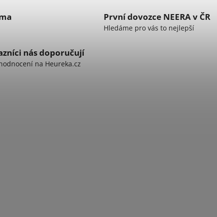
rma
První dovozce NEERA v ČR
Hledáme pro vás to nejlepší
zníci nás doporučují
hodnocení na Heureka.cz