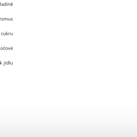
adině
lismus
 cukru
močové
k jídlu