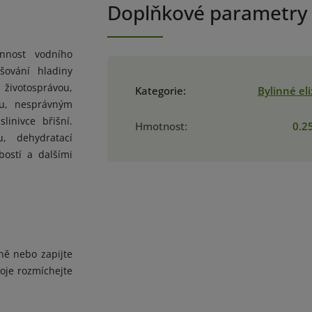
Doplňkové parametry
innost vodního
yšování hladiny
životosprávou,
Kategorie
:
Bylinné eli
u, nesprávným
inivce břišní.
Hmotnost
:
0.2
, dehydratací
bostí a dalšími
ně nebo zapijte
oje rozmíchejte