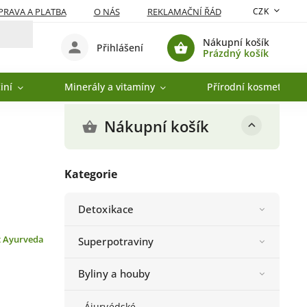
RAVA A PLATBA
O NÁS
REKLAMAČNÍ ŘÁD
CZK
Nákupní košík
Přihlášení
Prázdný košík
iní
Minerály a vitamíny
Přírodní kosmetika
Nákupní košík
Kategorie
Detoxikace
t Ayurveda
Superpotraviny
Byliny a houby
Ájurvédské