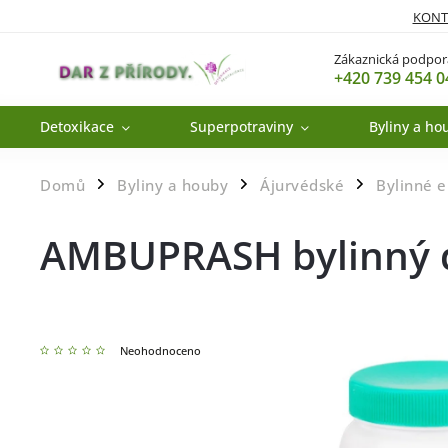
KONT
Zákaznická podpor
+420 739 454 0
Detoxikace
Superpotraviny
Byliny a ho
Domů
Byliny a houby
Ájurvédské
Bylinné el
/
/
/
AMBUPRASH bylinný 
Neohodnoceno