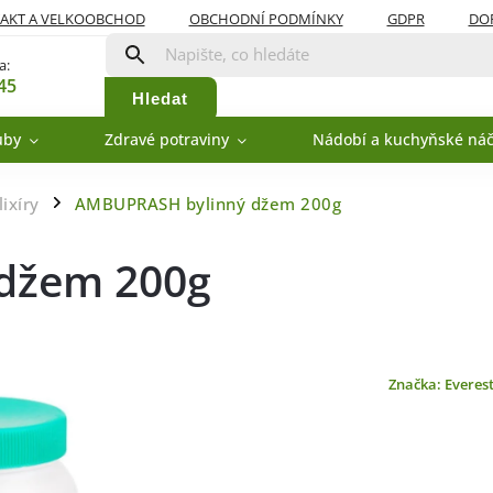
AKT A VELKOOBCHOD
OBCHODNÍ PODMÍNKY
GDPR
DOP
a:
45
Hledat
uby
Zdravé potraviny
Nádobí a kuchyňské náč
ixíry
AMBUPRASH bylinný džem 200g
/
džem 200g
Značka:
Everes