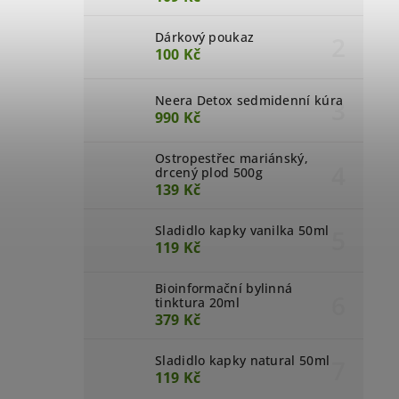
Dárkový poukaz
100 Kč
Neera Detox sedmidenní kúra
990 Kč
Ostropestřec mariánský,
drcený plod 500g
139 Kč
Sladidlo kapky vanilka 50ml
119 Kč
Bioinformační bylinná
tinktura 20ml
379 Kč
Sladidlo kapky natural 50ml
119 Kč