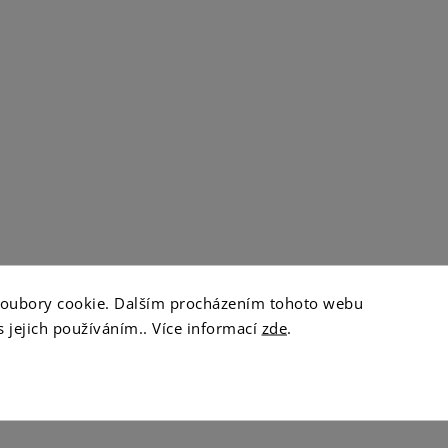
soubory cookie. Dalším procházením tohoto webu
s jejich používáním.. Více informací
zde
.
Diskuze
Značka
Everest Ayurveda