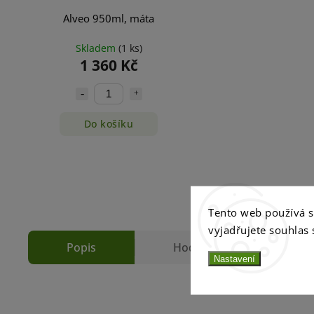
Alveo 950ml, máta
Skladem
(1 ks)
1 360 Kč
Do košíku
Tento web používá 
vyjadřujete souhlas 
Popis
Hodnocení
Nastavení