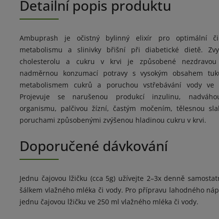
Detailní popis produktu
Ambuprash je očistný bylinný elixír pro optimální č
metabolismu a slinivky břišní při diabetické dietě. Zv
cholesterolu a cukru v krvi je způsobené nezdravou 
nadměrnou konzumací potravy s vysokým obsahem tuk
metabolismem cukrů a poruchou vstřebávání vody ve sl
Projevuje se narušenou produkcí inzulinu, nadváhou
organismu, palčivou žízní, častým močením, tělesnou sla
poruchami způsobenými zvýšenou hladinou cukru v krvi.
Doporučené dávkování
Jednu čajovou lžičku (cca 5g) užívejte 2–3x denně samostat
šálkem vlažného mléka či vody. Pro přípravu lahodného náp
jednu čajovou lžičku ve 250 ml vlažného mléka či vody.