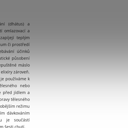
kání (dhátus) a
tí omlazovací a
 zapíjejí teplým
um či prostředí
řebávání účinků
utické působení
přepuštěné máslo
elixíry zároveň.
d je používáme k
tělesného nebo
e před jídlem a
pravy tělesného
odobějším režimu
ním dávkováním
u je součástí
 šesti chutí.