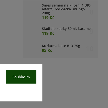
Směs semen na klíčení 1 BIO
alfalfa, ředkvička, mungo
200g
119 Kč
Sladidlo kapky 50ml, karamel
119 Kč
Kurkuma latte BIO 75g
95 Kč
Souhlasím