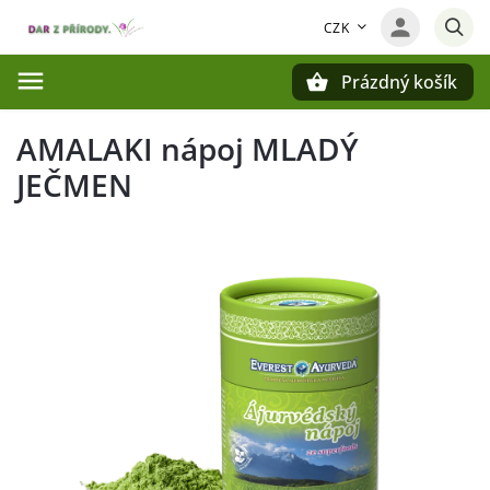
CZK
Prázdný košík
Hledat
AMALAKI nápoj MLADÝ
JEČMEN