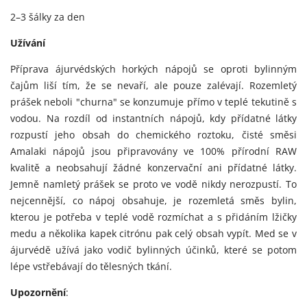
2–3 šálky za den
Užívání
Příprava ájurvédských horkých nápojů se oproti bylinným
čajům liší tím, že se nevaří, ale pouze zalévají. Rozemletý
prášek neboli "churna" se konzumuje přímo v teplé tekutině s
vodou. Na rozdíl od instantních nápojů, kdy přídatné látky
rozpustí jeho obsah do chemického roztoku, čisté směsi
Amalaki nápojů jsou připravovány ve 100% přírodní RAW
kvalitě a neobsahují žádné konzervační ani přídatné látky.
Jemně namletý prášek se proto ve vodě nikdy nerozpustí. To
nejcennější, co nápoj obsahuje, je rozemletá směs bylin,
kterou je potřeba v teplé vodě rozmíchat a s přidáním lžičky
medu a několika kapek citrónu pak celý obsah vypít. Med se v
ájurvédě užívá jako vodič bylinných účinků, které se potom
lépe vstřebávají do tělesných tkání.
Upozornění
: