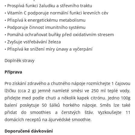
• Prospívá funkci žaludku a střevního traktu
• Vitamín C podporuje normální funkci krevních cév
• Přispívá k energetickému metabolismu
• Podporuje činnost imunitního systému
• Pomáhá ochraňovat buňky před oxidativním stresem
• Zvyšuje vstřebávání železa
• Přispívá ke snížení míry únavy a vyčerpání
Doplněk stravy
Příprava
Pro získání zdravého a chutného nápoje rozmíchejte 1 čajovou
lžičku (cca 2 g) jemně namleté směsi ve 250 ml teplé vody,
přidejte med podle chuti a několik kapek citrónu. Jedno 100g
balení poskytuje 50 šálků horkého nápoje. Směs lze také
přidat do smoothies a čerstvých šťáv. Vyzkoušejte 11
domácích receptů na ájurvédské smoothie.
Doporučené
dávkování