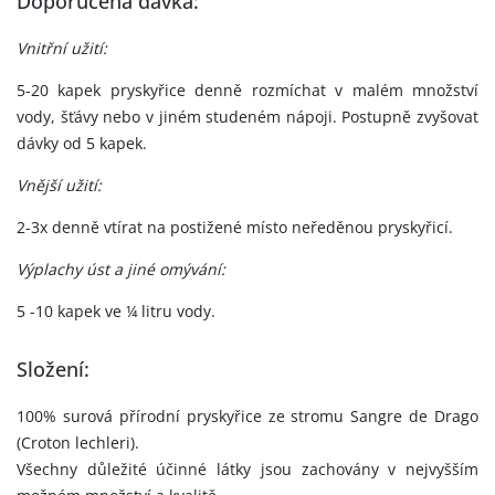
Doporučená dávka:
Vnitřní užití:
5-20 kapek pryskyřice denně rozmíchat v malém množství
vody, šťávy nebo v jiném studeném nápoji. Postupně zvyšovat
dávky od 5 kapek.
Vnější užití:
2-3x denně vtírat na postižené místo neředěnou pryskyřicí.
Výplachy úst a jiné omývání:
5 -10 kapek ve ¼ litru vody.
Složení:
100% surová přírodní pryskyřice ze stromu Sangre de Drago
(Croton lechleri).
Všechny důležité účinné látky jsou zachovány v nejvyšším