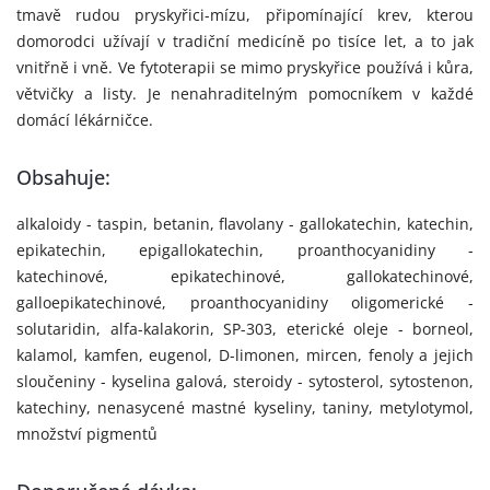
tmavě rudou pryskyřici-mízu, připomínající krev, kterou
domorodci užívají v tradiční medicíně po tisíce let, a to jak
vnitřně i vně. Ve fytoterapii se mimo pryskyřice používá i kůra,
větvičky a listy. Je nenahraditelným pomocníkem v každé
domácí lékárničce.
Obsahuje:
alkaloidy - taspin, betanin, flavolany - gallokatechin, katechin,
epikatechin, epigallokatechin, proanthocyanidiny -
katechinové, epikatechinové, gallokatechinové,
galloepikatechinové, proanthocyanidiny oligomerické -
solutaridin, alfa-kalakorin, SP-303, eterické oleje - borneol,
kalamol, kamfen, eugenol, D-limonen, mircen, fenoly a jejich
sloučeniny - kyselina galová, steroidy - sytosterol, sytostenon,
katechiny, nenasycené mastné kyseliny, taniny, metylotymol,
množství pigmentů