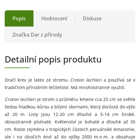
Popis
Hodnocení
Diskuze
Značka
Dar z přírody
Detailní popis produktu
Dračí krev je latex ze stromu
Croton lechleri
a používá se v
tradičním přírodním léčitelství. Má mnohostranné využití.
Croton lechleri
je strom o průměru kmene cca 25 cm se světle
šedou hladkou kůrou a bílými skvrnami, který dorůstá do výše
až 20 m. Listy jsou 12-20 cm dlouhé a 5-14 cm široké,
oboustranně plstnaté. Květenství je bohaté a dlouhé až 30
cm. Roste zejména v tropických částech peruánské Amazonie,
ale i na úbočích And až do výšky 2000 m.n.m. a obsahuje