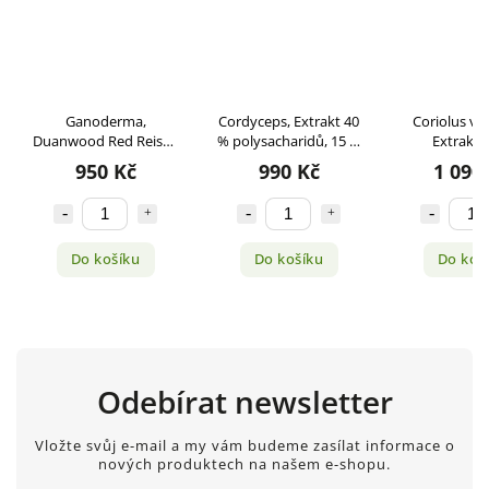
Ganoderma,
Cordyceps, Extrakt 40
Coriolus ver
Duanwood Red Reishi,
% polysacharidů, 15 %
Extrakt 
Extrakt 40 %
manitolu, 90 kapslí
polysachari
950 Kč
990 Kč
1 090
polysacharidů, 90
kapsl
kapslí
Do košíku
Do košíku
Do koš
Odebírat newsletter
Vložte svůj e-mail a my vám budeme zasílat informace o
nových produktech na našem e-shopu.