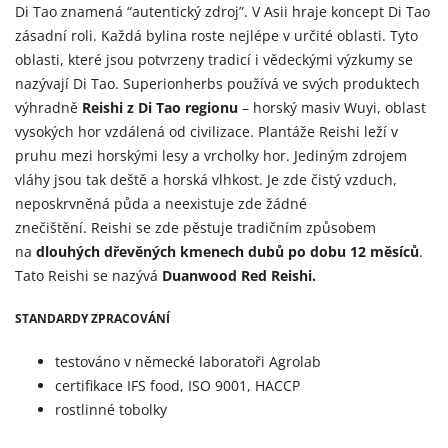
Di Tao znamená “autentický zdroj”. V Asii hraje koncept Di Tao
zásadní roli. Každá bylina roste nejlépe v určité oblasti. Tyto
oblasti, které jsou potvrzeny tradicí i vědeckými výzkumy se
nazývají Di Tao.
Superionherbs
používá ve svých produktech
výhradně
Reishi z Di Tao regionu
– horský masiv Wuyi, oblast
vysokých hor vzdálená od civilizace. Plantáže Reishi leží v
pruhu mezi horskými lesy a vrcholky hor. Jediným zdrojem
vláhy jsou tak deště a horská vlhkost. Je zde čistý vzduch,
neposkrvněná půda a neexistuje zde žádné
znečištění.
Reishi
se zde pěstuje tradičním způsobem
na
dlouhých dřevěných kmenech dubů po dobu 12 měsíců
.
Tato Reishi se nazývá
Duanwood Red Reishi.
STANDARDY ZPRACOVÁNÍ
testováno v německé laboratoři
Agrolab
certifikace IFS food, ISO 9001, HACCP
rostlinné tobolky