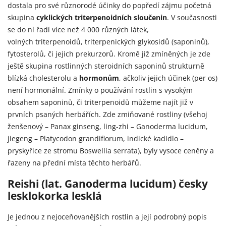
dostala pro své různorodé účinky do popředí zájmu početná
skupina
cyklických triterpenoidních sloučenin
. V současnosti
se do ní řadí více než 4 000 různých látek,
volných
triterpenoidů, triterpenických glykosidů (saponinů),
fytosterolů, či jejich prekurzorů. Kromě již zmíněných je zde
ještě skupina rostlinných steroidních saponinů strukturně
blízká cholesterolu a
hormonům
, ačkoliv jejich účinek (per os)
není hormonální. Zmínky o používání rostlin s vysokým
obsahem saponinů, či triterpenoidů můžeme najít již v
prvních psaných herbářích. Zde zmiňované rostliny (všehoj
ženšenový – Panax ginseng, ling-zhi –
Ganoderma lucidum,
jiegeng – Platycodon grandiflorum, indické kadidlo –
pryskyřice ze stromu Boswellia serrata), byly vysoce ceněny a
řazeny na přední místa těchto herbářů.
Reishi (lat. Ganoderma lucidum) česky
lesklokorka lesklá
Je jednou z nejoceňovanějších rostlin a její podrobný popis