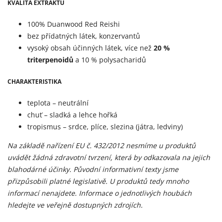
KVALITA EXTRAKTU
100% Duanwood Red Reishi
bez přídatných látek, konzervantů
vysoký obsah účinných látek, více než
20 %
triterpenoidů
a 10 % polysacharidů
CHARAKTERISTIKA
teplota – neutrální
chuť – sladká a lehce hořká
tropismus – srdce, plíce, slezina (játra, ledviny)
Na základě nařízení EU č. 432/2012 nesmíme u produktů
uvádět žádná zdravotní tvrzení, která by odkazovala na jejich
blahodárné účinky. Původní informativní texty jsme
přizpůsobili platné legislativě. U produktů tedy mnoho
informací nenajdete. Informace o jednotlivých houbách
hledejte ve veřejně dostupných zdrojích.