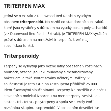
TRITERPEN MAX
Jedná se o extrakt z Duanwood Red Reishi s vysokým
obsahem
triterpenoidů
. Na rozdíl od standardních extraktů,
které jsou vyráběny s důrazem na vysoký obsah polysacharidů
(viz
Duanwood Red Reishi Extrakt), je TRITERPEN MAX vyráběn
právě s důrazem na množství triterpenů, které mají
specifickou funkci.
Triterpenoidy
Terpeny se vyskytují jako běžné látky obsažené v rostlinách,
houbách, vzácně jsou akumulovány a metabolizovány
bakteriemi a také syntetizovány některými zvířaty. V
současnosti je tato skupina zastoupena přibližně 25 000
identifikovanými sloučeninami. Terpeny lze rozdělit dle počtu
stavebních molekul izoprenu na monoterpeny, seskvi-, di-,
sester-, tri-, tetra-, polyterpeny a spolu se steroly tvoří
rozsáhlou skupinu isoprenoidů. V posledním desetiletí se