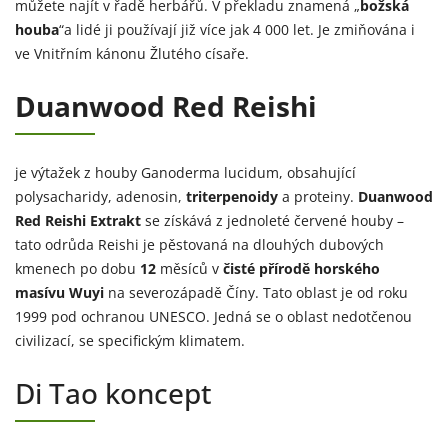
můžete najít v řadě herbářů. V překladu znamená „
božská
houba
“a lidé ji používají již více jak 4 000 let. Je zmiňována i
ve Vnitřním kánonu Žlutého císaře.
Duanwood Red Reishi
je výtažek z houby Ganoderma lucidum, obsahující
polysacharidy, adenosin,
triterpenoidy
a proteiny.
Duanwood
Red Reishi Extrakt
se získává z jednoleté červené houby –
tato odrůda Reishi je pěstovaná na dlouhých dubových
kmenech po dobu
12
měsíců v
čisté přírodě horského
masívu Wuyi
na severozápadě Číny. Tato oblast je od roku
1999 pod ochranou UNESCO. Jedná se o oblast nedotčenou
civilizací, se specifickým klimatem.
Di Tao koncept