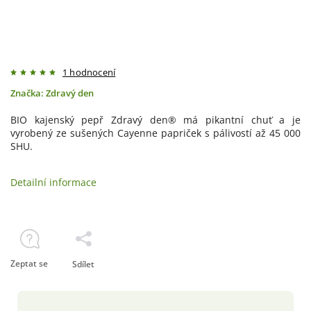
1 hodnocení
Značka:
Zdravý den
BIO kajenský pepř Zdravý den® má pikantní chuť a je
vyrobený ze sušených Cayenne papriček s pálivostí až 45 000
SHU.
Detailní informace
Zeptat se
Sdílet