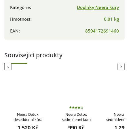
Kategorie
:
Doplňky Neera kúry
Hmotnost
:
0.01 kg
EAN
:
8594172691460
Související produkty
Previous
Next
Neera Detox
Neera Detox
Neera D
desetidenní kúra
sedmidenní kúra
sedmidenní k
1 520 Kč
990 Kč
1 299